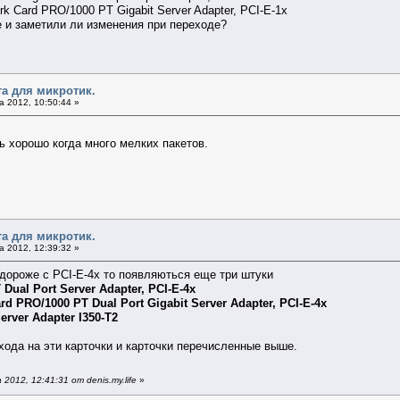
k Card PRO/1000 PT Gigabit Server Adapter, PCI-E-1x
е и заметили ли изменения при переходе?
та для микротик.
 2012, 10:50:44 »
нь хорошо когда много мелких пакетов.
та для микротик.
 2012, 12:39:32 »
дороже с PCI-E-4x то появляються еще три штуки
ual Port Server Adapter, PCI-E-4x
d PRO/1000 PT Dual Port Gigabit Server Adapter, PCI-E-4x
Server Adapter I350-T2
хода на эти карточки и карточки перечисленные выше.
012, 12:41:31 от denis.my.life
»