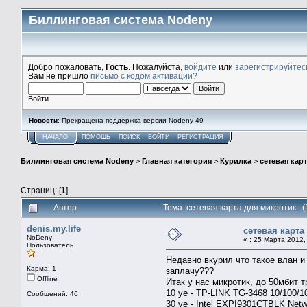
Биллинговая система Nodeny
Добро пожаловать,
Гость
. Пожалуйста,
войдите
или
зарегистрируйтес
Вам не пришло
письмо с кодом активации?
Войти
Новости
: Прекращена поддержка версии Nodeny 49
НАЧАЛО
ПОМОЩЬ
ПОИСК
ВОЙТИ
РЕГИСТРАЦИЯ
Биллинговая система Nodeny
>
Главная категория
>
Курилка
>
сетевая кар
Страниц: [
1
]
Автор
Тема: сетевая карта для микротик. 
denis.my.life
сетевая карта
NoDeny
«
:
25 Марта 2012, 
Пользователь
Недавно вкурил что такое влан и
Карма: 1
заплачу???
Offline
Итак у нас микротик, до 50мбит 
10 уе - TP-LINK TG-3468 10/100/1
Сообщений: 46
30 ye - Intel EXPI9301CTBLK Netwo