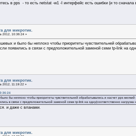
есь в pps - то есть netstat -w1 -I интерфейс есть ошибки (и то сначала 
та для микротик.
 2012, 10:36:24 »
ешевых и было бы неплохо чтобы приоритеты чувствительней обрабатыва
сли появились в связи с предположительной заменой семи tp-link на одн
та для микротик.
 2012, 11:19:22 »
0:36:24
и было бы неплохо чтобы приоритеты чувствительней обрабатывались и насчет pps мелкий п
ились в связи с предположительной заменой семи tp-link на одну(соответственно нагрузка 
ся. и даже с вланами.
та для микротик.