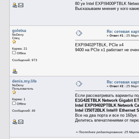
80 ye Intel EXPI9400PTBLK Networ
Высказываем мнения у кого каки
goletsa
Re: сетевая кар
NoDeny
«
Ответ #1 :
25 Марта
Спец
EXPI9402PTBLK, PCIe x4
Карма: 21
9400 на PCIe x1 работает не оче
Offline
Сообщений: 973
denis.my.life
Re: сетевая кар
NoDeny
«
Ответ #2 :
25 Марта
Пользователь
Если рассматривать варианты по
Карма: 1
E1G42ETBLK Network Gigabit ET D
Offline
Intel EXPI9402PTBLK Network Car
Intel I350T2BLK Intel® Ethernet 
Сообщений: 46
Все на два порта и все по 160уе.
Делитесь впечатлениями от пере
«
Последнее редактирование: 25 Марта 2