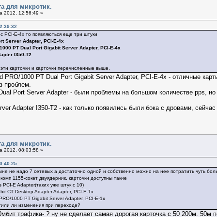
та для микротик.
 2012, 12:56:49 »
2:39:32
 PCI-E-4x то появляються еще три штуки
t Server Adapter, PCI-E-4x
00 PT Dual Port Gigabit Server Adapter, PCI-E-4x
dapter I350-T2
эти карточки и карточки перечисленные выше.
 PRO/1000 PT Dual Port Gigabit Server Adapter, PCI-E-4x - отличные карт
з проблем.
ual Port Server Adapter - были проблемы на большом количестве pps, но
erver Adapter I350-T2 - как только появились были бока с дровами, сейчас
та для микротик.
 2012, 08:03:58 »
0:40:25
 мне не надо 7 сетевых а достаточно одной и собственно можно на нее потратить чуть бол
 комп 1155-сокет двуядерник. карточки доступны такие
 PCI-E Adapter(таких уже штук с 10)
it CT Desktop Adapter Adapter, PCI-E-1x
RO/1000 PT Gigabit Server Adapter, PCI-E-1x
етили ли изменения при переходе?
50мбит трафика- ? ну не сделает самая дорогая карточка с 50 200м. 50м 