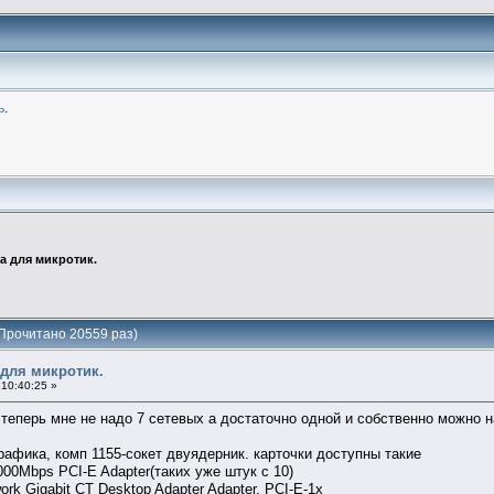
ь
.
та для микротик.
(Прочитано 20559 раз)
 для микротик.
10:40:25 »
 теперь мне не надо 7 сетевых а достаточно одной и собственно можно н
трафика, комп 1155-сокет двуядерник. карточки доступны такие
000Mbps PCI-E Adapter(таких уже штук с 10)
rk Gigabit CT Desktop Adapter Adapter, PCI-E-1x