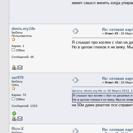
имеет смысл менять когда упирает
denis.my.life
Re: сетевая кар
NoDeny
«
Ответ #5 :
26 Марта
Пользователь
Я слышал про косяки с vlan на д
Карма: 1
Но в целом глюков я не вижу. Мы
Offline
Сообщений: 46
ser970
Re: сетевая кар
NoDeny
«
Ответ #6 :
26 Марта
Спец
Цитата: denis.my.life от 26 Марта 2012, 1
Карма: 70
Я слышал про косяки с vlan на дешевых 
Offline
Но в целом глюков я не вижу. Мысли появ
на 50м даже реалтек пси справит
Сообщений: 1323
Rico-X
Re: сетевая кар
NoDeny