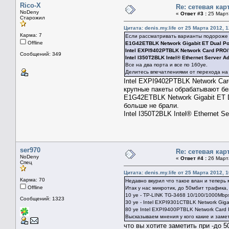
Rico-X
Re: сетевая кар
NoDeny
«
Ответ #3 :
25 Марта
Старожил
Цитата: denis.my.life от 25 Марта 2012, 1
Карма: 7
Если рассматривать варианты подороже с
Offline
E1G42ETBLK Network Gigabit ET Dual Por
Intel EXPI9402PTBLK Network Card PRO/10
Сообщений: 349
Intel I350T2BLK Intel® Ethernet Server A
Все на два порта и все по 160уе.
Делитесь впечатлениями от перехода на 
Intel EXPI9402PTBLK Network Card
крупные пакеты обрабатывают бе
E1G42ETBLK Network Gigabit ET D
больше не брали.
Intel I350T2BLK Intel® Ethernet S
ser970
Re: сетевая кар
NoDeny
«
Ответ #4 :
26 Марта
Спец
Цитата: denis.my.life от 25 Марта 2012, 1
Карма: 70
Недавно вкурил что такое влан и теперь
Offline
Итак у нас микротик, до 50мбит трафика,
10 уе - TP-LINK TG-3468 10/100/1000Mbps
Сообщений: 1323
30 ye - Intel EXPI9301CTBLK Network Gigab
80 ye Intel EXPI9400PTBLK Network Card P
Высказываем мнения у кого какие и зам
что вы хотите заметить при -до 