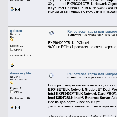
30 ye - Intel EXPI9301CTBLK Network Gigabi
80 ye Intel EXPI9400PTBLK Network Card PR
Высказываем мнения у кого какие и замет
goletsa
Re: сетевая карта для микро
NoDeny
«
Ответ #1 :
25 Марта 2012, 10:50:44 
Спец
EXPI9402PTBLK, PCIe x4
Карма: 21
9400 на PCIe x1 работает не очень хорошо
Offline
Сообщений: 973
denis.my.life
Re: сетевая карта для микро
NoDeny
«
Ответ #2 :
25 Марта 2012, 12:39:32 
Пользователь
Если рассматривать варианты подороже с 
Карма: 1
E1G42ETBLK Network Gigabit ET Dual Port
Offline
Intel EXPI9402PTBLK Network Card PRO/100
Intel I350T2BLK Intel® Ethernet Server Ada
Сообщений: 46
Все на два порта и все по 160уе.
Делитесь впечатлениями от перехода на э
«
Последнее редактирование: 25 Марта 2012, 12:41: