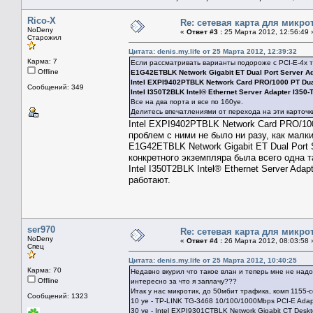
Rico-X
Re: сетевая карта для микро
NoDeny
«
Ответ #3 :
25 Марта 2012, 12:56:49 
Старожил
Цитата: denis.my.life от 25 Марта 2012, 12:39:32
Карма: 7
Если рассматривать варианты подороже с PCI-E-4x т
Offline
E1G42ETBLK Network Gigabit ET Dual Port Server Ad
Intel EXPI9402PTBLK Network Card PRO/1000 PT Dual 
Сообщений: 349
Intel I350T2BLK Intel® Ethernet Server Adapter I350-
Все на два порта и все по 160уе.
Делитесь впечатлениями от перехода на эти карточк
Intel EXPI9402PTBLK Network Card PRO/1000
проблем с ними не было ни разу, как малк
E1G42ETBLK Network Gigabit ET Dual Port 
конкретного экземпляра была всего одна т
Intel I350T2BLK Intel® Ethernet Server Ada
работают.
ser970
Re: сетевая карта для микро
NoDeny
«
Ответ #4 :
26 Марта 2012, 08:03:58 
Спец
Цитата: denis.my.life от 25 Марта 2012, 10:40:25
Карма: 70
Недавно вкурил что такое влан и теперь мне не над
Offline
интересно за что я заплачу???
Итак у нас микротик, до 50мбит трафика, комп 1155-с
Сообщений: 1323
10 уе - TP-LINK TG-3468 10/100/1000Mbps PCI-E Adapt
30 ye - Intel EXPI9301CTBLK Network Gigabit CT Deskt