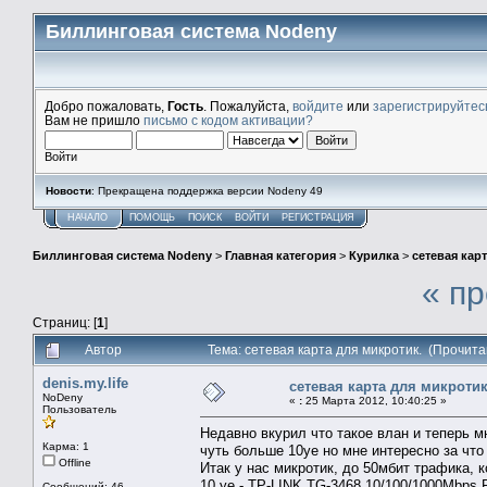
Биллинговая система Nodeny
Добро пожаловать,
Гость
. Пожалуйста,
войдите
или
зарегистрируйтес
Вам не пришло
письмо с кодом активации?
Войти
Новости
: Прекращена поддержка версии Nodeny 49
НАЧАЛО
ПОМОЩЬ
ПОИСК
ВОЙТИ
РЕГИСТРАЦИЯ
Биллинговая система Nodeny
>
Главная категория
>
Курилка
>
сетевая кар
« п
Страниц: [
1
]
Автор
Тема: сетевая карта для микротик. (Прочита
denis.my.life
сетевая карта для микротик
NoDeny
«
:
25 Марта 2012, 10:40:25 »
Пользователь
Недавно вкурил что такое влан и теперь м
Карма: 1
чуть больше 10уе но мне интересно за что
Offline
Итак у нас микротик, до 50мбит трафика, 
10 уе - TP-LINK TG-3468 10/100/1000Mbps P
Сообщений: 46