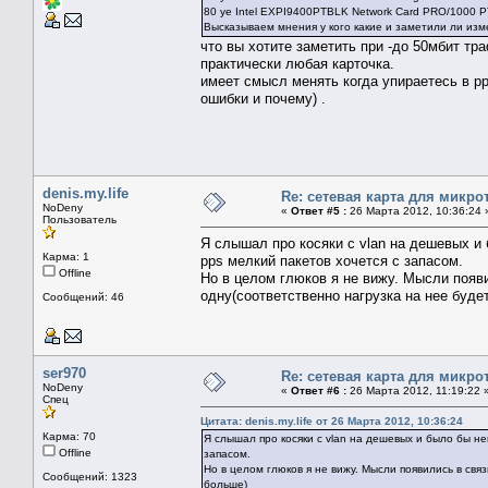
80 ye Intel EXPI9400PTBLK Network Card PRO/1000 PT 
Высказываем мнения у кого какие и заметили ли из
что вы хотите заметить при -до 50мбит тра
практически любая карточка.
имеет смысл менять когда упираетесь в pps
ошибки и почему) .
denis.my.life
Re: сетевая карта для микро
NoDeny
«
Ответ #5 :
26 Марта 2012, 10:36:24 
Пользователь
Я слышал про косяки с vlan на дешевых и
Карма: 1
pps мелкий пакетов хочется с запасом.
Offline
Но в целом глюков я не вижу. Мысли появи
одну(соответственно нагрузка на нее буде
Сообщений: 46
ser970
Re: сетевая карта для микро
NoDeny
«
Ответ #6 :
26 Марта 2012, 11:19:22 
Спец
Цитата: denis.my.life от 26 Марта 2012, 10:36:24
Карма: 70
Я слышал про косяки с vlan на дешевых и было бы н
Offline
запасом.
Но в целом глюков я не вижу. Мысли появились в свя
Сообщений: 1323
больше)