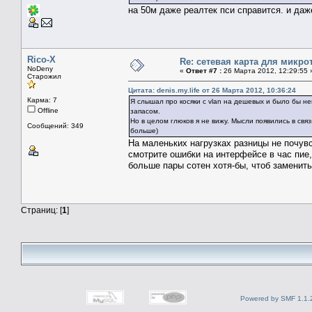
на 50м даже реалтек пси справится. и даж
Rico-X
Re: сетевая карта для микро
NoDeny
«
Ответ #7 :
26 Марта 2012, 12:29:55 
Старожил
Цитата: denis.my.life от 26 Марта 2012, 10:36:24
Карма: 7
Я слышал про косяки с vlan на дешевых и было бы н
Offline
запасом.
Но в целом глюков я не вижу. Мысли появились в свя
Сообщений: 349
больше)
На маленьких нагрузках разницы не почувс
смотрите ошибки на интерфейсе в час пие,
больше пары сотен хотя-бы, чтоб заменить
Страниц: [
1
]
Powered by SMF 1.1.