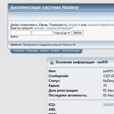
Биллинговая система Nodeny
Добро пожаловать,
Гость
. Пожалуйста,
войдите
или
зарегистрируйтес
Вам не пришло
письмо с кодом активации?
Войти
Новости
: Прекращена поддержка версии Nodeny 49
НАЧАЛО
ПОМОЩЬ
ПОИСК
ВОЙТИ
РЕГИСТРАЦИЯ
Основная информация - ser970
Имя:
ser970
Сообщений:
1323 (0
Статус:
NoDen
Карма:
70
Дата регистрации:
05 Авг
Последняя активность:
05 Авг
ICQ:
262462
AIM: