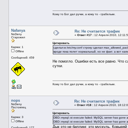
Кому то Бог дал ручки, а кому то - грабельки.
Nafanya
Re: Не считается трафик
NoDeny
«
Ответ #17 :
12 Апреля 2010, 12:11:5
Старожил
Цитировать
Карма: 1
сделал:в /etc/my.conf строку сделал max_allowed_pa
Offline
вроде пока полет нормальный, но не факт. а вот нап
Сообщений: 459
Не помогло. Ошибки есть все равно. Что с
сутки.
Кому то Бог дал ручки, а кому то - грабельки.
nops
Re: Не считается трафик
NoDeny
«
Ответ #18 :
12 Апреля 2010, 18:12:0
Постоялец
Цитировать
Карма: 3
DBD::mysql::st execute failed: MySQL server has gone a
Offline
DBD::mysql::st execute failed: MySQL server has gone a
Дык это не биллинг, это мускуль. Ковыряй 
Сообщений: 177