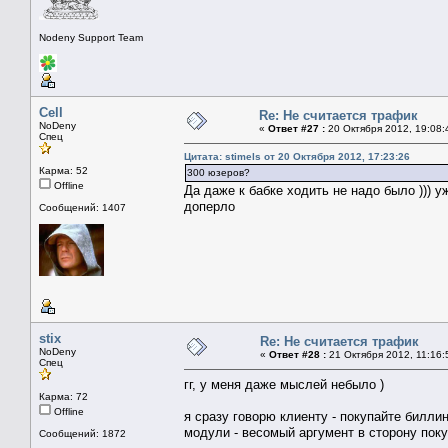
Nodeny Support Team
Cell
Re: Не считается трафик
NoDeny
«
Ответ #27 :
20 Октября 2012, 19:08:
Спец
Цитата: stimels от 20 Октября 2012, 17:23:26
Карма: 52
300 юзеров?
Offline
Да даже к бабке ходить не надо было ))) у
доперло
Сообщений: 1407
stix
Re: Не считается трафик
NoDeny
«
Ответ #28 :
21 Октября 2012, 11:16:
Спец
гг, у меня даже мыслей небыло )
Карма: 72
Offline
я сразу говорю клиенту - покупайте биллинг
модули - весомый аргумент в сторону поку
Сообщений: 1872