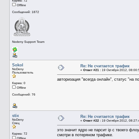
Карма: 72
Offline
Сообщений: 1872
Nodeny Support Team
Sokol
Re: Не считается трафик
NoDeny
«
Ответ #21 :
19 Октября 2012, 08:00:
Пользователь
авторизация "всегда онлайн", статус "на п
Карма: 0
Offline
Сообщений: 76
stix
Re: Не считается трафик
NoDeny
«
Ответ #22 :
19 Октября 2012, 08:27:
Спец
это значит ядро не парсит ip с твоего фло
Карма: 72
смотри в потеряном трафике.
Offline