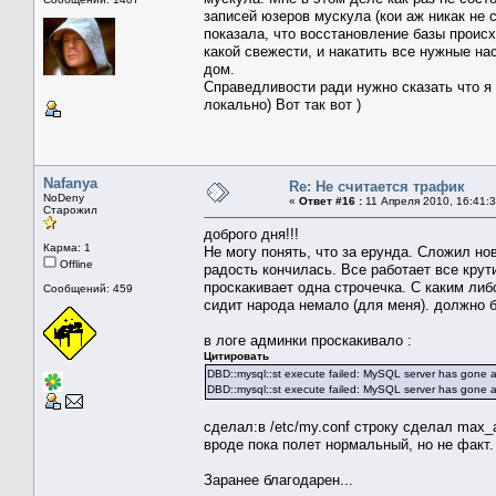
записей юзеров мускула (кои аж никак не 
показала, что восстановление базы происх
какой свежести, и накатить все нужные на
дом.
Справедливости ради нужно сказать что я
локально) Вот так вот )
Nafanya
Re: Не считается трафик
NoDeny
«
Ответ #16 :
11 Апреля 2010, 16:41:3
Старожил
доброго дня!!!
Карма: 1
Не могу понять, что за ерунда. Сложил нов
Offline
радость кончилась. Все работает все крути
проскакивает одна строчечка. С каким либо
Сообщений: 459
сидит народа немало (для меня). должно 
в логе админки проскакивало :
Цитировать
DBD::mysql::st execute failed: MySQL server has gone a
DBD::mysql::st execute failed: MySQL server has gone a
сделал:в /etc/my.conf строку сделал max
вроде пока полет нормальный, но не факт.
Заранее благодарен...