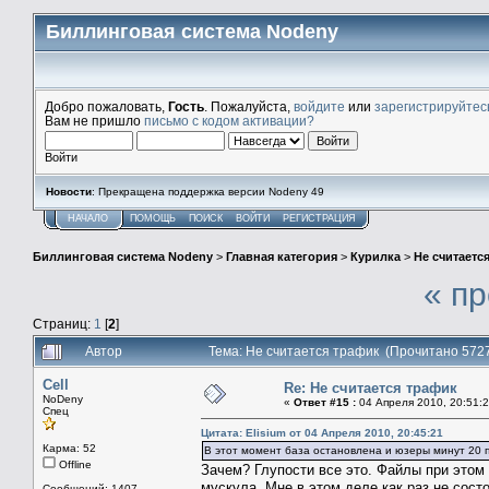
Биллинговая система Nodeny
Добро пожаловать,
Гость
. Пожалуйста,
войдите
или
зарегистрируйтес
Вам не пришло
письмо с кодом активации?
Войти
Новости
: Прекращена поддержка версии Nodeny 49
НАЧАЛО
ПОМОЩЬ
ПОИСК
ВОЙТИ
РЕГИСТРАЦИЯ
Биллинговая система Nodeny
>
Главная категория
>
Курилка
>
Не считаетс
« п
Страниц:
1
[
2
]
Автор
Тема: Не считается трафик (Прочитано 5727
Cell
Re: Не считается трафик
NoDeny
«
Ответ #15 :
04 Апреля 2010, 20:51:2
Спец
Цитата: Elisium от 04 Апреля 2010, 20:45:21
Карма: 52
В этот момент база остановлена и юзеры минут 20 
Offline
Зачем? Глупости все это. Файлы при этом
мускула. Мне в этом деле как раз не сост
Сообщений: 1407