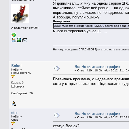
Я допиливал... У мну на одном сервое 2Гб,
выскакивала, сейчас всё ровно.... на одно
нормально, ну в смысле не попадалось та
А вообще, погугли ошибку:
Цитировать
DBD::mysql::st execute failed: MySQL server has gone 
А ведь так и есть!!!!
много интересного узнаешь.....
Не надо говорить СПАСИБО! Для этого есть специальн
Sokol
Re: Не считается трафик
NoDeny
«
Ответ #19 :
18 Октября 2012, 21:45:
Пользователь
Появилась проблема, с недавнего времени
Карма: 0
хотя у старых считается. Подскажите, куд
Offline
Сообщений: 76
stix
Re: Не считается трафик
NoDeny
«
Ответ #20 :
18 Октября 2012, 22:09:
Спец
статус Все ок?