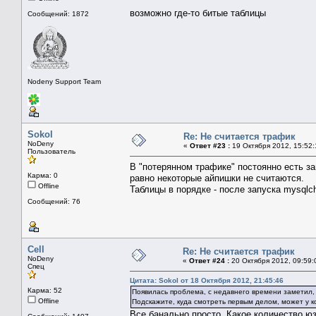
возможно где-то битые таблицы
Сообщений: 1872
Nodeny Support Team
Sokol
Re: Не считается трафик
NoDeny
«
Ответ #23 :
19 Октября 2012, 15:52:
Пользователь
В "потерянном трафике" постоянно есть з
Карма: 0
равно некоторые айпишки не считаются.
Offline
Таблицы в порядке - после запуска mysqlche
Сообщений: 76
Cell
Re: Не считается трафик
NoDeny
«
Ответ #24 :
20 Октября 2012, 09:59:
Спец
Цитата: Sokol от 18 Октября 2012, 21:45:46
Карма: 52
Появилась проблема, с недавнего времени заметил, 
Offline
Подскажите, куда смотреть первым делом, может у ко
Все банально просто. Какое количество юз