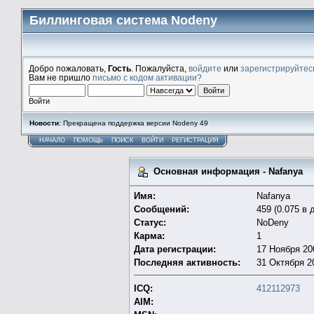
Биллинговая система Nodeny
Добро пожаловать,
Гость
. Пожалуйста,
войдите
или
зарегистрируйтес
Вам не пришло
письмо с кодом активации?
Войти
Новости
: Прекращена поддержка версии Nodeny 49
НАЧАЛО
ПОМОЩЬ
ПОИСК
ВОЙТИ
РЕГИСТРАЦИЯ
Основная информация - Nafanya
Имя:
Nafanya
Сообщений:
459 (0.075 в 
Статус:
NoDeny
Карма:
1
Дата регистрации:
17 Ноября 200
Последняя активность:
31 Октября 20
ICQ:
412112973
AIM: