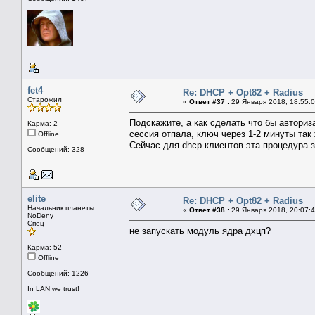
fet4
Re: DHCP + Opt82 + Radius
Старожил
«
Ответ #37 :
29 Января 2018, 18:55:0
Подскажите, а как сделать что бы авториз
Карма: 2
сессия отпала, ключ через 1-2 минуты так 
Offline
Сейчас для dhcp клиентов эта процедура з
Сообщений: 328
elite
Re: DHCP + Opt82 + Radius
Начальник планеты
«
Ответ #38 :
29 Января 2018, 20:07:4
NoDeny
Спец
не запускать модуль ядра дхцп?
Карма: 52
Offline
Сообщений: 1226
In LAN we trust!