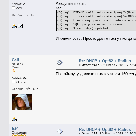
Аккаунтинг есть.
Карма: 2
Код:
Offline
(9) sql: EXPAND call radupdate_ipoe('%{User
Сообщений: 328
(9) sql: --> call radupdate_ipoe('ec086bd9
(9) sql: Executing query: call radupdate_ip
(9) sql: SQL query returned: success
(9) sql: 1 record(s) updated
И ключи есть. Просто долго гаснут когда 
Cell
Re: DHCP + Opt82 + Radius
NoDeny
«
Ответ #43 :
30 Января 2018, 12:52:3
Спец
По таймауту должно выключаться 150 сек
Карма: 52
Offline
Сообщений: 1407
fet4
Re: DHCP + Opt82 + Radius
Старожил
«
Ответ #44 :
30 Января 2018, 13:10:3