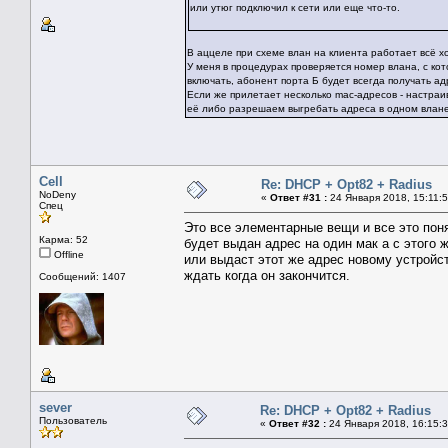
или утюг подключил к сети или еще что-то.
В аццеле при схеме влан на клиента работает всё х
У меня в процедурах проверяется номер влана, с кот
включать, абонент порта Б будет всегда получать а
Если же прилетает несколько mac-адресов - настраив
её либо разрешаем выгребать адреса в одном влане
Cell
Re: DHCP + Opt82 + Radius
NoDeny
«
Ответ #31 :
24 Января 2018, 15:11:5
Спец
Это все элементарные вещи и все это понят
Карма: 52
будет выдан адрес на один мак а с этого
Offline
или выдаст этот же адрес новому устройст
ждать когда он закончится.
Сообщений: 1407
sever
Re: DHCP + Opt82 + Radius
Пользователь
«
Ответ #32 :
24 Января 2018, 16:15:3