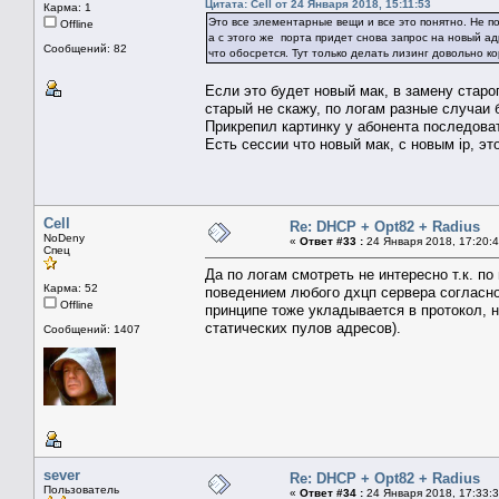
Цитата: Cell от 24 Января 2018, 15:11:53
Карма: 1
Это все элементарные вещи и все это понятно. Не пон
Offline
а с этого же порта придет снова запрос на новый а
Сообщений: 82
что обосрется. Тут только делать лизинг довольно ко
Если это будет новый мак, в замену старог
старый не скажу, по логам разные случаи 
Прикрепил картинку у абонента последоват
Есть сессии что новый мак, с новым ip, эт
Cell
Re: DHCP + Opt82 + Radius
NoDeny
«
Ответ #33 :
24 Января 2018, 17:20:4
Спец
Да по логам смотреть не интересно т.к. п
Карма: 52
поведением любого дхцп сервера согласно
Offline
принципе тоже укладывается в протокол, 
статических пулов адресов).
Сообщений: 1407
sever
Re: DHCP + Opt82 + Radius
Пользователь
«
Ответ #34 :
24 Января 2018, 17:33:3