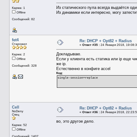
Из статического пула всегда выдаётся один
Карма: 1
Из динамики если интересно, могу затести
Offline
Сообщений: 82
fet4
Re: DHCP + Opt82 + Radius
Старожил
«
Ответ #35 :
24 Января 2018, 19:08:3
Докладываю.
Карма: 2
Если у клиента есть статика или ip еще ч
Offline
же ip.
Сообщений: 328
Естественно в конфиге accel
Код:
single-session=replace
Cell
Re: DHCP + Opt82 + Radius
NoDeny
«
Ответ #36 :
24 Января 2018, 22:23:5
Спец
во, это другое дело.
Карма: 52
Offline
Сообщений: 1407