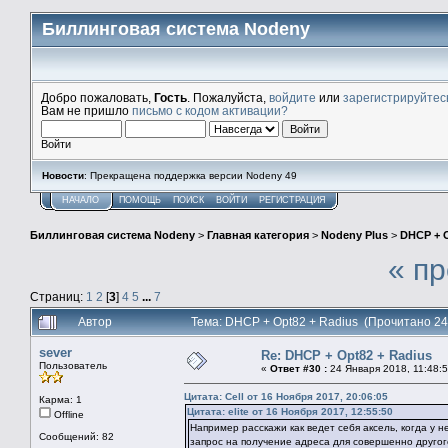
Биллинговая система Nodeny
Добро пожаловать,
Гость
. Пожалуйста,
войдите
или
зарегистрируйтес
Вам не пришло
письмо с кодом активации?
Войти
Новости
: Прекращена поддержка версии Nodeny 49
НАЧАЛО
ПОМОЩЬ
ПОИСК
ВОЙТИ
РЕГИСТРАЦИЯ
Биллинговая система Nodeny
>
Главная категория
>
Nodeny Plus
>
DHCP + O
« п
Страниц:
1
2
[
3
]
4
5
...
7
Автор
Тема: DHCP + Opt82 + Radius (Прочитано 24
sever
Re: DHCP + Opt82 + Radius
Пользователь
«
Ответ #30 :
24 Января 2018, 11:48:5
Цитата: Cell от 16 Ноября 2017, 20:06:05
Карма: 1
Цитата: elite от 16 Ноября 2017, 12:55:50
Offline
Например расскажи как ведет себя аксель, когда у н
Сообщений: 82
запрос на получение адреса для совершенно другог