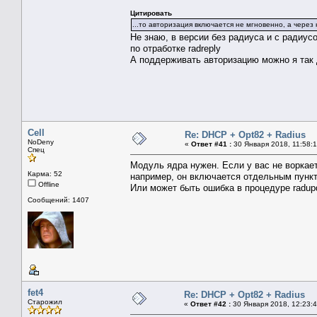
Цитировать
...то авторизация включается не мгновенно, а через к
Не знаю, в версии без радиуса и с радиусо
по отработке radreply
А поддерживать авторизацию можно я так ду
Cell
Re: DHCP + Opt82 + Radius
NoDeny
«
Ответ #41 :
30 Января 2018, 11:58:1
Спец
Модуль ядра нужен. Если у вас не воркает
Карма: 52
например, он включается отдельным пун
Offline
Или может быть ошибка в процедуре radupd
Сообщений: 1407
fet4
Re: DHCP + Opt82 + Radius
Старожил
«
Ответ #42 :
30 Января 2018, 12:23:4