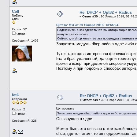
Cell
Re: DHCP + Opt82 + Radius
NoDeny
«
Ответ #39 :
30 Января 2018, 01:49:2
Спец
Цитата: fet4 от 29 Января 2018, 18:55:04
Карма: 52
Подскажите, а как сделать что бы авторизация польз
Offline
минуты так же исчез.
Сейчас для dhcp клиентов эта процедура занимает о
Сообщений: 1407
Запустить модуль dhcp либо в ядре либо 
Тут кстати одна интересная фенечка выри
Если брас удаленный, да еще и тормознуты
время и юзер, при должной сноровке умуд
Поэтому я при подобных способах авториз
fet4
Re: DHCP + Opt82 + Radius
Старожил
«
Ответ #40 :
30 Января 2018, 11:26:4
Цитировать
Карма: 2
Запустить модуль dhcp либо в ядре либо отдельным
Offline
Он запущен в ядре.
Сообщений: 328
Может быть это связано с тем какой mod=
dhcp, где-то читал что он поддерживает ав