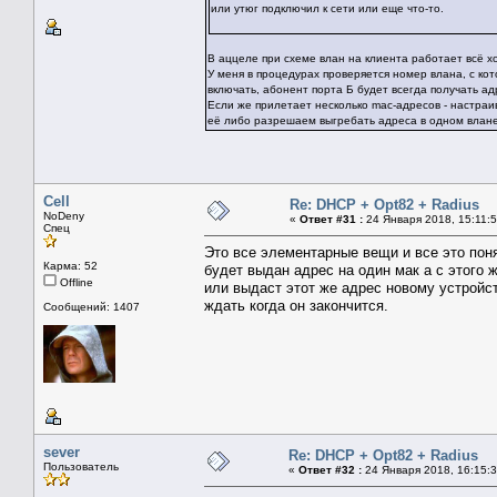
или утюг подключил к сети или еще что-то.
В аццеле при схеме влан на клиента работает всё х
У меня в процедурах проверяется номер влана, с кот
включать, абонент порта Б будет всегда получать а
Если же прилетает несколько mac-адресов - настраив
её либо разрешаем выгребать адреса в одном влане
Cell
Re: DHCP + Opt82 + Radius
NoDeny
«
Ответ #31 :
24 Января 2018, 15:11:5
Спец
Это все элементарные вещи и все это понят
Карма: 52
будет выдан адрес на один мак а с этого
Offline
или выдаст этот же адрес новому устройст
ждать когда он закончится.
Сообщений: 1407
sever
Re: DHCP + Opt82 + Radius
Пользователь
«
Ответ #32 :
24 Января 2018, 16:15:3