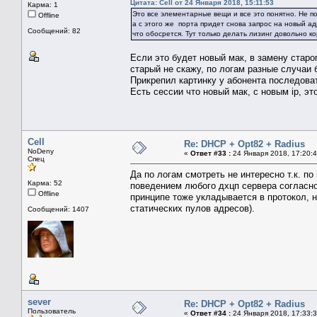
Цитата: Cell от 24 Января 2018, 15:11:53
Карма: 1
Это все элементарные вещи и все это понятно. Не пон
Offline
а с этого же порта придет снова запрос на новый а
Сообщений: 82
что обосрется. Тут только делать лизинг довольно ко
Если это будет новый мак, в замену старог
старый не скажу, по логам разные случаи 
Прикрепил картинку у абонента последоват
Есть сессии что новый мак, с новым ip, эт
Cell
Re: DHCP + Opt82 + Radius
NoDeny
«
Ответ #33 :
24 Января 2018, 17:20:4
Спец
Да по логам смотреть не интересно т.к. п
Карма: 52
поведением любого дхцп сервера согласно
Offline
принципе тоже укладывается в протокол, 
статических пулов адресов).
Сообщений: 1407
sever
Re: DHCP + Opt82 + Radius
Пользователь
«
Ответ #34 :
24 Января 2018, 17:33:3