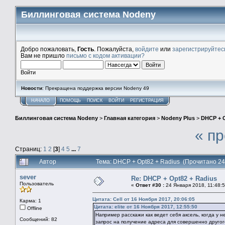
Биллинговая система Nodeny
Добро пожаловать,
Гость
. Пожалуйста,
войдите
или
зарегистрируйтес
Вам не пришло
письмо с кодом активации?
Войти
Новости
: Прекращена поддержка версии Nodeny 49
НАЧАЛО
ПОМОЩЬ
ПОИСК
ВОЙТИ
РЕГИСТРАЦИЯ
Биллинговая система Nodeny
>
Главная категория
>
Nodeny Plus
>
DHCP + O
« п
Страниц:
1
2
[
3
]
4
5
...
7
Автор
Тема: DHCP + Opt82 + Radius (Прочитано 24
sever
Re: DHCP + Opt82 + Radius
Пользователь
«
Ответ #30 :
24 Января 2018, 11:48:5
Цитата: Cell от 16 Ноября 2017, 20:06:05
Карма: 1
Цитата: elite от 16 Ноября 2017, 12:55:50
Offline
Например расскажи как ведет себя аксель, когда у н
Сообщений: 82
запрос на получение адреса для совершенно другог