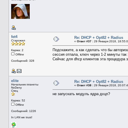
fet4
Re: DHCP + Opt82 + Radius
Старожил
«
Ответ #37 :
29 Января 2018, 18:55:0
Подскажите, а как сделать что бы авториз
Карма: 2
сессия отпала, ключ через 1-2 минуты так 
Offline
Сейчас для dhcp клиентов эта процедура з
Сообщений: 328
elite
Re: DHCP + Opt82 + Radius
Начальник планеты
«
Ответ #38 :
29 Января 2018, 20:07:4
NoDeny
Спец
не запускать модуль ядра дхцп?
Карма: 52
Offline
Сообщений: 1226
In LAN we trust!