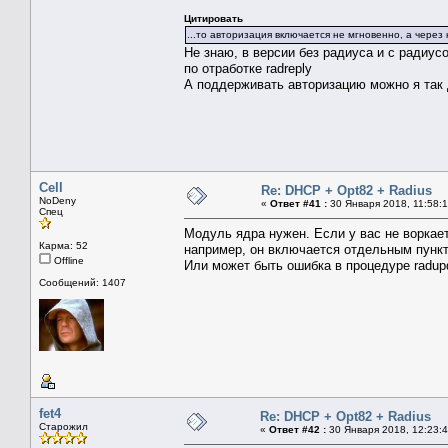
Цитировать
...то авторизация включается не мгновенно, а через к
Не знаю, в версии без радиуса и с радиусо
по отработке radreply
А поддерживать авторизацию можно я так ду
Cell
Re: DHCP + Opt82 + Radius
NoDeny
«
Ответ #41 :
30 Января 2018, 11:58:1
Спец
Модуль ядра нужен. Если у вас не воркает
Карма: 52
например, он включается отдельным пун
Offline
Или может быть ошибка в процедуре radupd
Сообщений: 1407
fet4
Re: DHCP + Opt82 + Radius
Старожил
«
Ответ #42 :
30 Января 2018, 12:23:4