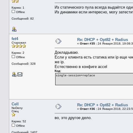
Из статического пула всегда выдаётся один
Карма: 1
Из динамики если интересно, могу затести
Offline
Сообщений: 82
fet4
Re: DHCP + Opt82 + Radius
Старожил
«
Ответ #35 :
24 Января 2018, 19:08:3
Докладываю.
Карма: 2
Если у клиента есть статика или ip еще ч
Offline
же ip.
Сообщений: 328
Естественно в конфиге accel
Код:
single-session=replace
Cell
Re: DHCP + Opt82 + Radius
NoDeny
«
Ответ #36 :
24 Января 2018, 22:23:5
Спец
во, это другое дело.
Карма: 52
Offline
Сообщений: 1407