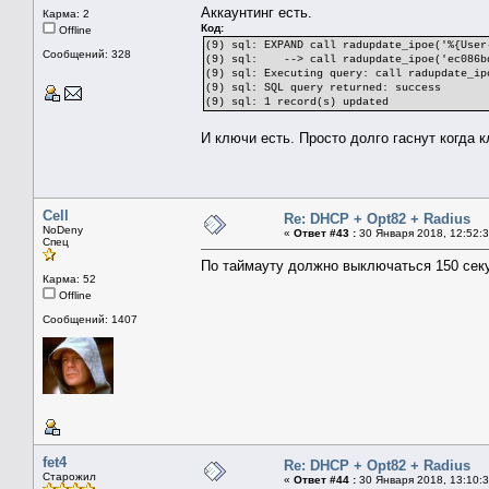
Аккаунтинг есть.
Карма: 2
Код:
Offline
(9) sql: EXPAND call radupdate_ipoe('%{User
Сообщений: 328
(9) sql: --> call radupdate_ipoe('ec086bd9
(9) sql: Executing query: call radupdate_ip
(9) sql: SQL query returned: success
(9) sql: 1 record(s) updated
И ключи есть. Просто долго гаснут когда 
Cell
Re: DHCP + Opt82 + Radius
NoDeny
«
Ответ #43 :
30 Января 2018, 12:52:3
Спец
По таймауту должно выключаться 150 сек
Карма: 52
Offline
Сообщений: 1407
fet4
Re: DHCP + Opt82 + Radius
Старожил
«
Ответ #44 :
30 Января 2018, 13:10:3