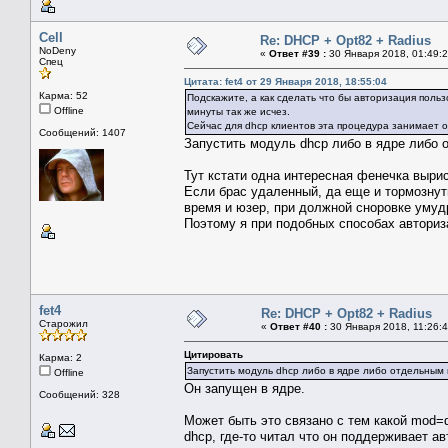
Cell
Re: DHCP + Opt82 + Radius
NoDeny
«
Ответ #39 :
30 Января 2018, 01:49:2
Спец
Цитата: fet4 от 29 Января 2018, 18:55:04
Карма: 52
Подскажите, а как сделать что бы авторизация польз
Offline
минуты так же исчез.
Сейчас для dhcp клиентов эта процедура занимает о
Сообщений: 1407
Запустить модуль dhcp либо в ядре либо 
Тут кстати одна интересная фенечка выри
Если брас удаленный, да еще и тормознуты
время и юзер, при должной сноровке умуд
Поэтому я при подобных способах авториз
fet4
Re: DHCP + Opt82 + Radius
Старожил
«
Ответ #40 :
30 Января 2018, 11:26:4
Цитировать
Карма: 2
Запустить модуль dhcp либо в ядре либо отдельным
Offline
Он запущен в ядре.
Сообщений: 328
Может быть это связано с тем какой mod=
dhcp, где-то читал что он поддерживает ав