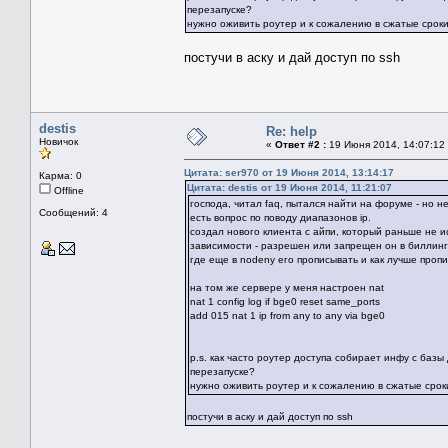
перезапуске?
нужно оживить роутер и к сожалению в сжатые срок
постучи в аску и дай доступ по ssh
destis
Re: help
Новичок
«
Ответ #2 :
19 Июня 2014, 14:07:12
Цитата: ser970 от 19 Июня 2014, 13:14:17
Карма: 0
Цитата: destis от 19 Июня 2014, 11:21:07
Offline
господа, читал faq, пытался найти на форуме - но н
Сообщений: 4
есть вопрос по поводу диапазонов ip.
создал нового клиента с айпи, который раньше не исп
зависимости - разрешен или запрещен он в биллинг
где еще в nodeny его прописывать и как лучше пропи
на том же сервере у меня настроен nat
nat 1 config log if bge0 reset same_ports
add 015 nat 1 ip from any to any via bge0
p.s. как часто роутер доступа собирает инфу с базы
перезапуске?
нужно оживить роутер и к сожалению в сжатые срок
постучи в аску и дай доступ по ssh