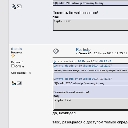
${f} add 2200 allow ip from any to any
Покажіть firewall повністю!
Код:
#ipfw list
destis
Re: help
Новичок
«
Ответ #5 :
20 Июня 2014, 12:55:41
Цитата: cojiict от 20 Июня 2014, 08:22:43
Карма: 0
Цитата: destis от 19 Июня 2014, 11:21:07
Offline
интернетики ходят вне зависимости - разрешен или
Сообщений: 4
Цитата: destis от 19 Июня 2014, 17:11:37
${f} add 2200 allow ip from any to any
Покажіть firewall повністю!
Код:
#ipfw list
да, неувидел.
такс, разобрался с доступом только опре