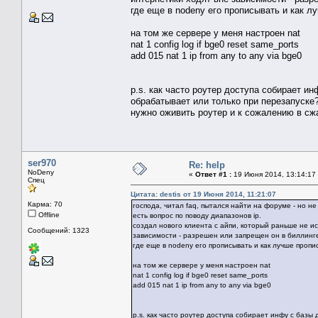
где еще в nodeny его прописывать и как лу
на том же сервере у меня настроен nat
nat 1 config log if bge0 reset same_ports
add 015 nat 1 ip from any to any via bge0
p.s. как часто роутер доступа собирает ин
обрабатывает или только при перезапуске
нужно оживить роутер и к сожалению в сж
ser970
Re: help
NoDeny
«
Ответ #1 :
19 Июня 2014, 13:14:17
Спец
Цитата: destis от 19 Июня 2014, 11:21:07
Карма: 70
господа, читал faq, пытался найти на форуме - но не
Offline
есть вопрос по поводу диапазонов ip.
создал нового клиента с айпи, который раньше не исп
Сообщений: 1323
зависимости - разрешен или запрещен он в биллинг
где еще в nodeny его прописывать и как лучше пропис
на том же сервере у меня настроен nat
nat 1 config log if bge0 reset same_ports
add 015 nat 1 ip from any to any via bge0
p.s. как часто роутер доступа собирает инфу с базы