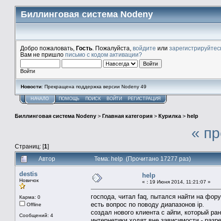
Биллинговая система Nodeny
Добро пожаловать,
Гость
. Пожалуйста,
войдите
или
зарегистрируйтес
Вам не пришло
письмо с кодом активации?
Войти
Новости
: Прекращена поддержка версии Nodeny 49
НАЧАЛО
ПОМОЩЬ
ПОИСК
ВОЙТИ
РЕГИСТРАЦИЯ
Биллинговая система Nodeny
>
Главная категория
>
Курилка
>
help
« п
Страниц: [
1
]
Автор
Тема: help (Прочитано 17277 раз)
destis
help
Новичок
«
:
19 Июня 2014, 11:21:07 »
господа, читал faq, пытался найти на фору
Карма: 0
есть вопрос по поводу диапазонов ip.
Offline
создал нового клиента с айпи, который рань
Сообщений: 4
интернетики ходят вне зависимости - разр