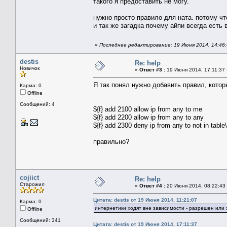
такого я предоставить не могу.
нужно просто правило для ната. потому чт
и так же загадка почему айпи всегда есть 
«
Последнее редактирование: 19 Июня 2014, 14:46:4
destis
Re: help
Новичок
«
Ответ #3 :
19 Июня 2014, 17:11:37 
Я так понял нужно добавить правил, которые
Карма: 0
Offline
Сообщений: 4
${f} add 2100 allow ip from any to me
${f} add 2200 allow ip from any to any
${f} add 2300 deny ip from any to not in table\
правильно?
cojiict
Re: help
Старожил
«
Ответ #4 :
20 Июня 2014, 08:22:43
Цитата: destis от 19 Июня 2014, 11:21:07
Карма: 0
интернетики ходят вне зависимости - разрешен или 
Offline
Сообщений: 341
Цитата: destis от 19 Июня 2014, 17:11:37