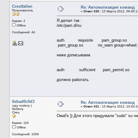
Crestfallen
Re: Автоматизация команд
Пользователь
«
Ответ #20 :
15 Марта 2012, 09:40:1
Я делал так :
Карма: 2
/etc/pam.d/su
Offline
Сообщений: 44
auth requisite pam_group.so no_wa
pam_group.so no_warn group=wheel,ww
ниже дописываем
auth sufficient pam_permit.so
должно работать
0xbad0c0d3
Re: Автоматизация команд
гуру nodeny )
«
Ответ #21 :
15 Марта 2012, 10:04:1
NoDeny
Спец
ОмаГе )) Для этого придумали "sudo" su чи
Карма: 116
Offline
Сообщений: 1059