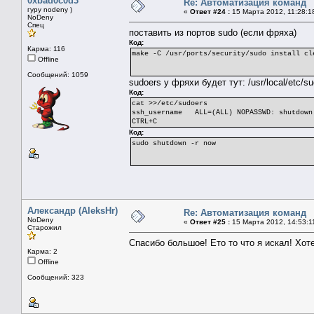
0xbad0c0d3
Re: Автоматизация команд
гуру nodeny )
«
Ответ #24 :
15 Марта 2012, 11:28:1
NoDeny
Спец
поставить из портов sudo (если фряха)
Код:
Карма: 116
make -C /usr/ports/security/sudo install cl
Offline
Сообщений: 1059
sudoers у фряхи будет тут: /usr/local/etc/s
Код:
cat >>/etc/sudoers
ssh_username ALL=(ALL) NOPASSWD: shutdown
CTRL+C
Код:
sudo shutdown -r now
Александр (AleksHr)
Re: Автоматизация команд
NoDeny
«
Ответ #25 :
15 Марта 2012, 14:53:1
Старожил
Спасибо большое! Ето то что я искал! Хот
Карма: 2
Offline
Сообщений: 323