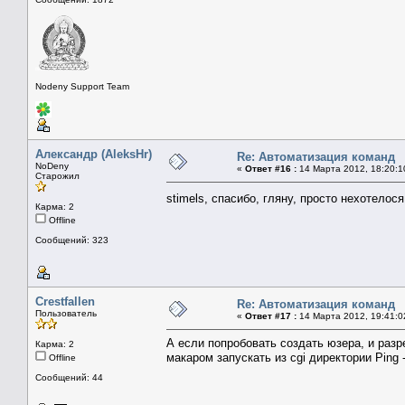
Nodeny Support Team
Александр (AleksHr)
Re: Автоматизация команд
NoDeny
«
Ответ #16 :
14 Марта 2012, 18:20:1
Старожил
stimels, спасибо, гляну, просто нехотело
Карма: 2
Offline
Сообщений: 323
Crestfallen
Re: Автоматизация команд
Пользователь
«
Ответ #17 :
14 Марта 2012, 19:41:0
А если попробовать создать юзера, и разр
Карма: 2
макаром запускать из cgi директории Ping -f -
Offline
Сообщений: 44