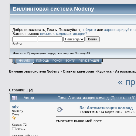
Биллинговая система Nodeny
Добро пожаловать,
Гость
. Пожалуйста,
войдите
или
зарегистрируйтес
Вам не пришло
письмо с кодом активации?
Войти
Новости
: Прекращена поддержка версии Nodeny 49
НАЧАЛО
ПОМОЩЬ
ПОИСК
ВОЙТИ
РЕГИСТРАЦИЯ
Биллинговая система Nodeny
>
Главная категория
>
Курилка
>
Автоматиза
« п
Страниц:
1
[
2
]
Автор
Тема: Автоматизация команд (Прочитано 51
stix
Re: Автоматизация команд
NoDeny
«
Ответ #15 :
14 Марта 2012, 12:12:0
Спец
смотрите выше мой пост
Карма: 72
Offline
Сообщений: 1872