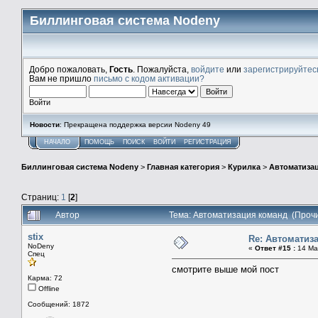
Биллинговая система Nodeny
Добро пожаловать,
Гость
. Пожалуйста,
войдите
или
зарегистрируйтес
Вам не пришло
письмо с кодом активации?
Войти
Новости
: Прекращена поддержка версии Nodeny 49
НАЧАЛО
ПОМОЩЬ
ПОИСК
ВОЙТИ
РЕГИСТРАЦИЯ
Биллинговая система Nodeny
>
Главная категория
>
Курилка
>
Автоматиза
Страниц:
1
[
2
]
Автор
Тема: Автоматизация команд (Прочи
stix
Re: Автоматиз
NoDeny
«
Ответ #15 :
14 Мар
Спец
смотрите выше мой пост
Карма: 72
Offline
Сообщений: 1872