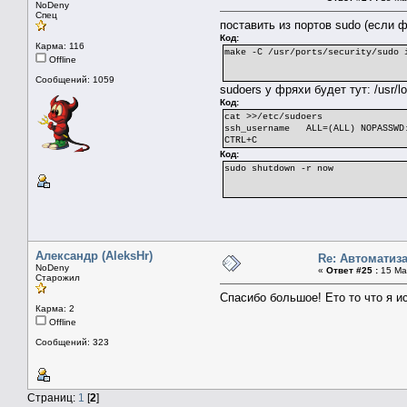
NoDeny
Спец
поставить из портов sudo (если 
Код:
Карма: 116
make -C /usr/ports/security/sudo 
Offline
Сообщений: 1059
sudoers у фряхи будет тут: /usr/lo
Код:
cat >>/etc/sudoers
ssh_username ALL=(ALL) NOPASSWD
CTRL+C
Код:
sudo shutdown -r now
Александр (AleksHr)
Re: Автоматиз
NoDeny
«
Ответ #25 :
15 Мар
Старожил
Спасибо большое! Ето то что я и
Карма: 2
Offline
Сообщений: 323
Страниц:
1
[
2
]