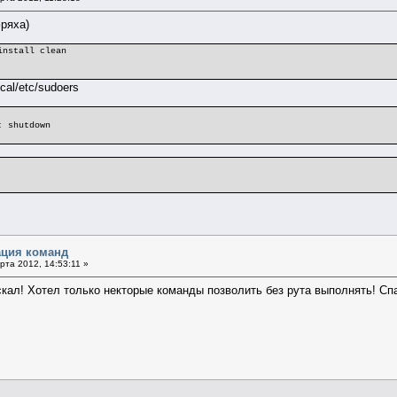
фряха)
install clean
cal/etc/sudoers
: shutdown
ация команд
та 2012, 14:53:11 »
скал! Хотел только некторые команды позволить без рута выполнять! Сп