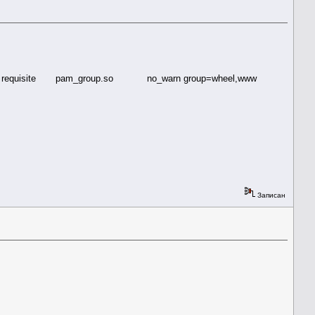
 requisite pam_group.so no_warn group=wheel,www
Записан