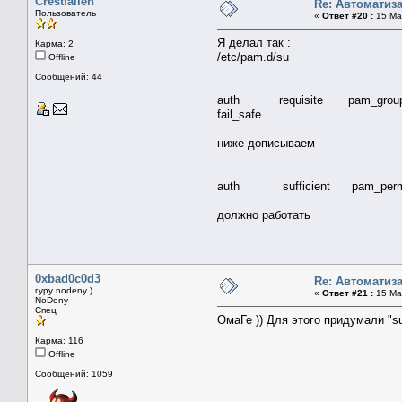
Crestfallen
Re: Автоматиз
Пользователь
«
Ответ #20 :
15 Мар
Я делал так :
Карма: 2
/etc/pam.d/su
Offline
Сообщений: 44
auth requisite pam_group.s
fail_safe
ниже дописываем
auth sufficient pam_permi
должно работать
0xbad0c0d3
Re: Автоматиз
гуру nodeny )
«
Ответ #21 :
15 Мар
NoDeny
Спец
ОмаГе )) Для этого придумали "su
Карма: 116
Offline
Сообщений: 1059