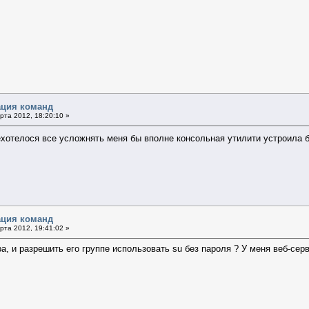
ация команд
та 2012, 18:20:10 »
 нехотелося все усложнять меня бы вполне консольная утилити устроила
ация команд
та 2012, 19:41:02 »
, и разрешить его группе использовать su без пароля ? У меня веб-сервер