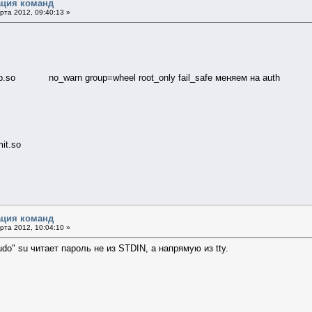
ация команд
та 2012, 09:40:13 »
o no_warn group=wheel root_only fail_safe меняем на auth
t.so
ация команд
та 2012, 10:04:10 »
do" su читает пароль не из STDIN, а напрямую из tty.