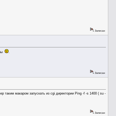
Записан
 бы
.
Записан
 таким макаром запускать из cgi директории Ping -f -s 1400 ( su -
Записан