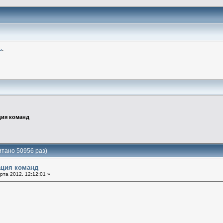
ь
.
ция команд
тано 50956 раз)
ация команд
та 2012, 12:12:01 »