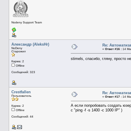
Nodeny Support Team
Александр (AleksHr)
Re: Автоматиз
NoDeny
«
Ответ #16 :
14 Мар
Старожил
stimels, спасибо, гляну, просто
Карма: 2
Offline
Сообщений: 323
Crestfallen
Re: Автоматиз
Пользователь
«
Ответ #17 :
14 Мар
А если попробовать создать юзера
Карма: 2
c "ping -f -s 1400 -c 1000 IP" )
Offline
Сообщений: 44