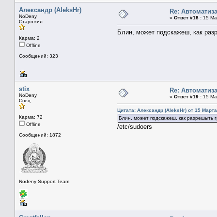
Александр (AleksHr)
Re: Автоматиз
NoDeny
«
Ответ #18 :
15 Мар
Старожил
Блин, может подскажеш, как раз
Карма: 2
Offline
Сообщений: 323
stix
Re: Автоматиз
NoDeny
«
Ответ #19 :
15 Мар
Спец
Цитата: Александр (AleksHr) от 15 Марта
Карма: 72
Блин, может подскажеш, как разрешыть г
Offline
/etc/sudoers
Сообщений: 1872
Nodeny Support Team