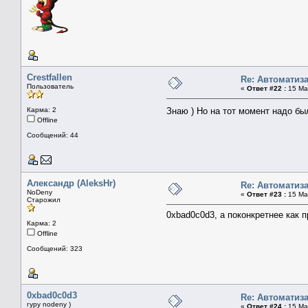
Crestfallen
Re: Автоматиз
Пользователь
«
Ответ #22 :
15 Мар
Карма: 2
Знаю ) Но на тот момент надо бы
Offline
Сообщений: 44
Александр (AleksHr)
Re: Автоматиз
NoDeny
«
Ответ #23 :
15 Мар
Старожил
0xbad0c0d3, а поконкретнее как 
Карма: 2
Offline
Сообщений: 323
0xbad0c0d3
Re: Автоматиз
гуру nodeny )
«
Ответ #24 :
15 Мар