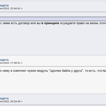
редита
я 2010, 22:44:41 »
х с ними есть договор или вы
в принципе
осуждаете право на жизнь этог
редита
я 2010, 17:48:31 »
 к нему в комплект нужен модуль "одолжи бабла у друга", то-есть, что
редита
я 2010, 20:24:45 »