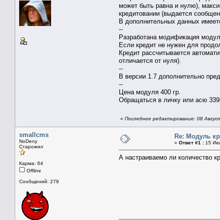
может быть равна и нулю), макс
кредитовании (выдается сообщен
В дополнительных данных имеет
--
Разработана модификация модуля
Если кредит не нужен для продол
Кредит рассчитывается автомати
отличается от нуля).
--
В версии 1.7 дополнительно пре
--
Цена модуля 400 гр.
Обращаться в личку или асю 339
«
Последнее редактирование: 08 Августа
smallcms
Re: Модуль к
NoDeny
«
Ответ #1 :
15 Июн
Старожил
А настраиваемо ли количество к
Карма: 64
Offline
Сообщений: 279