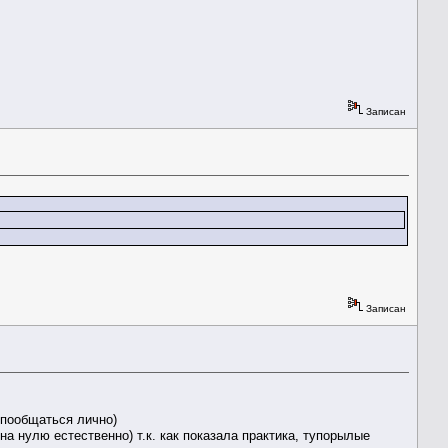
Записан
Записан
 пообщаться лично)
на нулю естественно) т.к. как показала практика, тупорылые