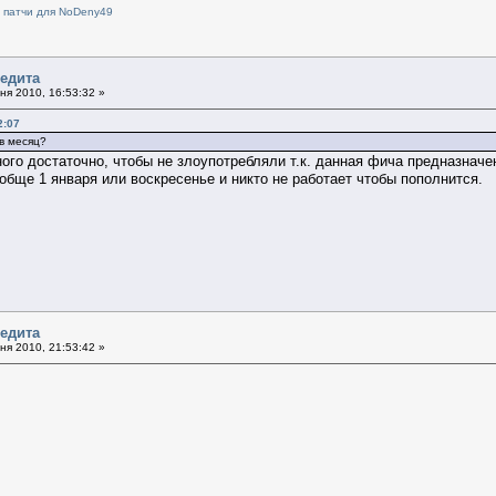
и патчи для NoDeny49
редита
я 2010, 16:53:32 »
2:07
в месяц?
ного достаточно, чтобы не злоупотребляли т.к. данная фича предназначен
ообще 1 января или воскресенье и никто не работает чтобы пополнится.
редита
я 2010, 21:53:42 »