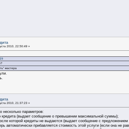
дита
уста 2010, 22:50:49 »
1
:29
н?
ть" мастера
ули.
ь.
дита
уста 2010, 21:37:23 »
о несколько параметров:
 кредита (выдает сообщение о превышении максимальной суммы);
осле которой кредиты не выдаются (выдает сообщение с предложением
ерь автоматически прибавляется стоимость этой услуги (если она не рав