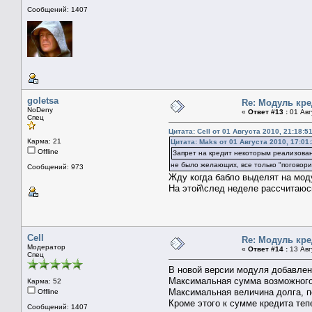
Сообщений: 1407
goletsa
Re: Модуль кре
NoDeny
«
Ответ #13 :
01 Авг
Спец
Цитата: Cell от 01 Августа 2010, 21:18:5
Карма: 21
Цитата: Maks от 01 Августа 2010, 17:01
Offline
Запрет на кредит некоторым реализова
не было желающих, все только "поговори
Сообщений: 973
Жду когда бабло выделят на мод
На этой\след неделе рассчитаюс
Cell
Re: Модуль кре
Модератор
«
Ответ #14 :
13 Авг
Спец
В новой версии модуля добавлен
Максимальная сумма возможного
Карма: 52
Максимальная величина долга, п
Offline
Кроме этого к сумме кредита теп
Сообщений: 1407