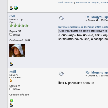
Мой бололог
|
Бесплатные модули, хаки 
Cell
Re: Модуль к
Модератор
«
Ответ #2 :
15 Июн
Спец
Цитата: smallcms от 15 Июня 2010, 15:4
А настраиваемо ли количество кредитов 
Карма: 52
А оно надо? Как по мне, так и од
Offline
заблочило почем зря, а завтра в
Сообщений: 1407
md5
Re: Модуль к
NoDeny
«
Ответ #3 :
15 Июн
Старожил
ibox-ы работают вообще
Карма: 0
Offline
Сообщений: 256