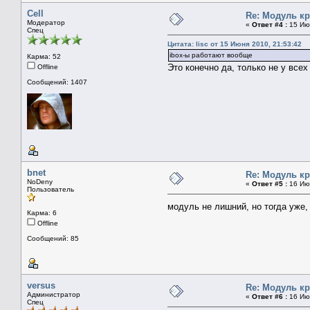
Cell
Re: Модуль к
Модератор
«
Ответ #4 :
15 Июн
Спец
Цитата: lisc от 15 Июня 2010, 21:53:42
ibox-ы работают вообще
Карма: 52
Это конечно да, только не у все
Offline
Сообщений: 1407
bnet
Re: Модуль к
NoDeny
«
Ответ #5 :
16 Июн
Пользователь
модуль не лишний, но тогда уже,
Карма: 6
Offline
Сообщений: 85
versus
Re: Модуль к
Администратор
«
Ответ #6 :
16 Июн
Спец