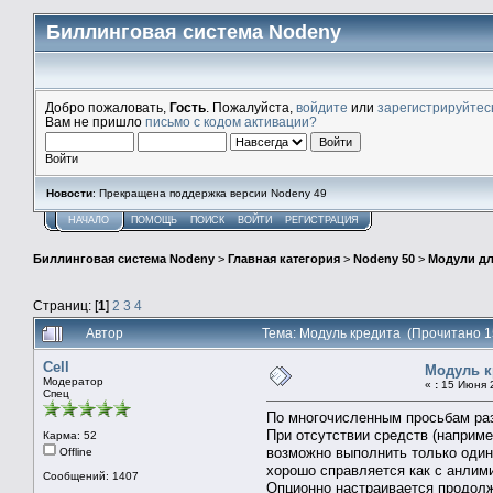
Биллинговая система Nodeny
Добро пожаловать,
Гость
. Пожалуйста,
войдите
или
зарегистрируйтес
Вам не пришло
письмо с кодом активации?
Войти
Новости
: Прекращена поддержка версии Nodeny 49
НАЧАЛО
ПОМОЩЬ
ПОИСК
ВОЙТИ
РЕГИСТРАЦИЯ
Биллинговая система Nodeny
>
Главная категория
>
Nodeny 50
>
Модули дл
Страниц: [
1
]
2
3
4
Автор
Тема: Модуль кредита (Прочитано 1
Cell
Модуль к
Модератор
«
:
15 Июня 2
Спец
По многочисленным просьбам раз
При отсутствии средств (наприме
Карма: 52
возможно выполнить только один 
Offline
хорошо справляется как с анлим
Сообщений: 1407
Опционно настраивается продолж