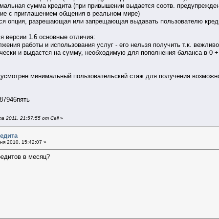
имальная сумма кредита (при привышении выдается соотв. предупрежден
ие с приглашением общения в реальном мире)
ся опция, разрешающая или запрещающая выдавать пользователю кред
 версии 1.6 основные отличия:
жения работы и использования услуг - его нельзя получить т.к. вежлив
чески и выдастся на сумму, необходимую для пополнения баланса в 0 +
дусмотрен минимальный пользовательский стаж для получения возможнос
87946пять
 2011, 21:57:55 от Cell
»
редита
я 2010, 15:42:07 »
редитов в месяц?