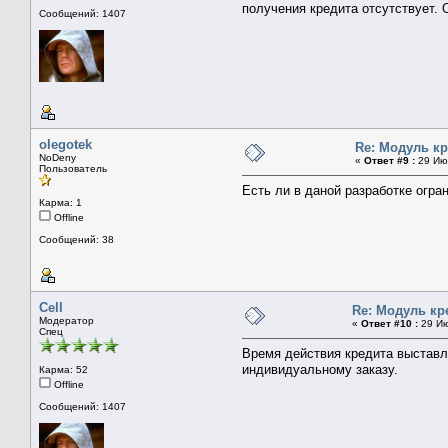
получения кредита отсутствует. 
Сообщений: 1407
olegotek
Re: Модуль к
NoDeny
«
Ответ #9 :
29 Июл
Пользователь
Есть ли в даной разработке огр
Карма: 1
Offline
Сообщений: 38
Cell
Re: Модуль кр
Модератор
«
Ответ #10 :
29 Ию
Спец
Время действия кредита выставл
индивидуальному заказу.
Карма: 52
Offline
Сообщений: 1407