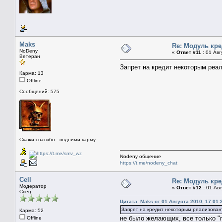
Maks
Re: Модуль кре
NoDeny
«
Ответ #11 :
01 Авг
Ветеран
Запрет на кредит некоторым реа
Карма: 13
Offline
Сообщений: 575
Скажи спасибо - подними карму.
Nodeny общение
https://t.me/nodeny_chat
Cell
Re: Модуль кре
Модератор
«
Ответ #12 :
01 Авг
Спец
Цитата: Maks от 01 Августа 2010, 17:01:
Запрет на кредит некоторым реализован
Карма: 52
не было желающих, все только "
Offline