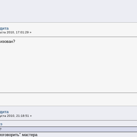
дита
уста 2010, 17:01:29 »
лизован?
дита
уста 2010, 21:18:51 »
29
?
поговорить" мастера