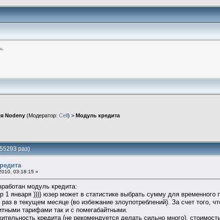
ь
.
я Nodeny
(Модератор:
Cell
) >
Модуль кредита
55293 раз)
редита
010, 03:18:15 »
работан модуль кредита:
р 1 января )))) юзер может в статистике выбрать сумму для временного
раз в текущем месяце (во избежание злоупотреблений). За счет того, ч
итными тарифами так и с помегабайтными.
ительность кредита (не рекомендуется делать сильно много), стоимост