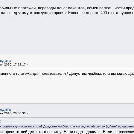
обильных платежей, переводы денег клиентов, обмен валют, киоски про
о одно к другому страждущие просят. Ессно не дороже 400 грн, а лучше н
редита
я 2010, 17:22:17 »
еменного платежа для пользователя? Допустим чекбокс или выпадающий 
редита
я 2010, 20:56:30 »
17
 платежа для пользователя? Допустим чекбокс или выпадающий список (да\нет) в допданны
ких препятствий для этого не вижу. Если надо - допилю. Если не разреш