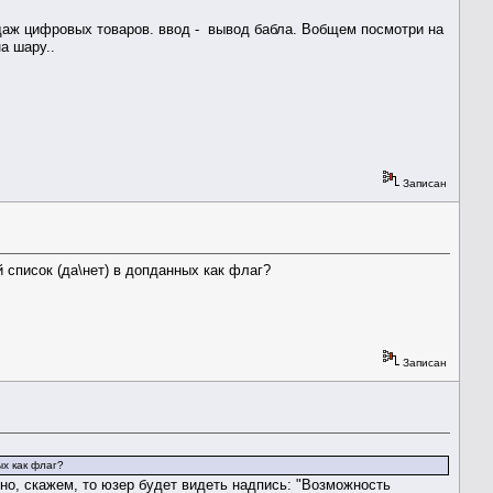
даж цифровых товаров. ввод - вывод бабла. Вобщем посмотри на
а шару..
Записан
список (да\нет) в допданных как флаг?
Записан
х как флаг?
ено, скажем, то юзер будет видеть надпись: "Возможность