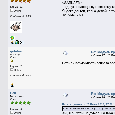
<SARKAZM>
тогда уж полноценную систему м
Карма: 21
Яндекс деньги, клона делай, а т
Offline
</SARKAZM>
Сообщений: 845
goletsa
Re: Модуль к
NoDeny
«
Ответ #7 :
26 Июн
Спец
Есть ли возможность запрета вр
Карма: 21
Offline
Сообщений: 973
Cell
Re: Модуль к
Модератор
«
Ответ #8 :
26 Июн
Спец
Цитата: goletsa от 26 Июня 2010, 17:22:
Есть ли возможность запрета временного
Карма: 52
Хм, я об этом не думал, но ника
Offline