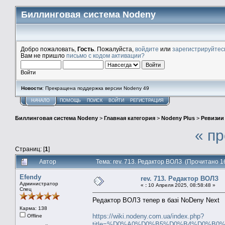
Биллинговая система Nodeny
Добро пожаловать,
Гость
. Пожалуйста,
войдите
или
зарегистрируйтес
Вам не пришло
письмо с кодом активации?
Войти
Новости
: Прекращена поддержка версии Nodeny 49
НАЧАЛО
ПОМОЩЬ
ПОИСК
ВОЙТИ
РЕГИСТРАЦИЯ
Биллинговая система Nodeny
>
Главная категория
>
Nodeny Plus
>
Ревизии
« п
Страниц: [
1
]
Автор
Тема: rev. 713. Редактор ВОЛЗ (Прочитано 1
Efendy
rev. 713. Редактор ВОЛЗ
Администратор
«
:
10 Апреля 2025, 08:58:48 »
Спец
Редактор ВОЛЗ тепер в базі NoDeny Next
Карма: 138
https://wiki.nodeny.com.ua/index.php?
Offline
title=%D0%A0%D0%B5%D0%B4%D0%B