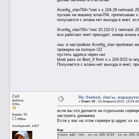
ifconfig_vlan704="inet x.x.104.29 netmask 2
пускаю на машину влан704, прописываю x.
получается с влана нет выхода в инет, ес
ifconfig_vlan705="inet 10.210.0.1 netmask 2
все работает инет приходит, номер влана 
ззы: в настройках ifconfig_vlan пробовал 
проверки на полную /22
пустить адреса через нат
binat pass on $ext_if from x.x.104.0/22 to an
Получается с влана нет выхода в инет, пр
Cell
Re: freebsd, vlan'ы, маршрути
NoDeny
«
Ответ #5 :
23 Февраля 2022, 14:04:42
Спец
если вы это делаете на отдельном сервер
Карма: 52
настроить динамику
Offline
Если у вас на этом сервере ip адрес хх.хх
Сообщений: 1407
Код:
route add -net xx.xx.105.0/24 xx.xx.104.2