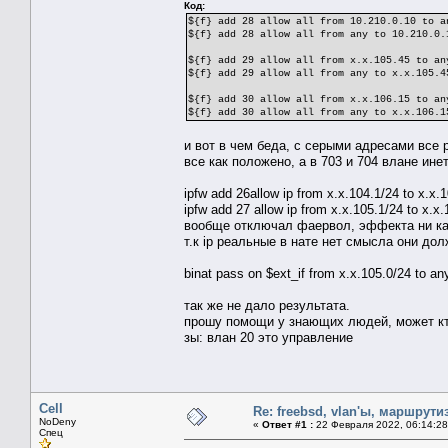
Код:
${f} add 28 allow all from 10.210.0.10 to a
${f} add 28 allow all from any to 10.210.0.
${f} add 29 allow all from x.x.105.45 to an
${f} add 29 allow all from any to x.x.105.4
${f} add 30 allow all from x.x.106.15 to an
${f} add 30 allow all from any to x.x.106.1
и вот в чем беда, с серыми адресами все р
все как положено, а в 703 и 704 влане ине
ipfw add 26allow ip from x.x.104.1/24 to x.x.
ipfw add 27 allow ip from x.x.105.1/24 to x.x
вообще отключал фаервол, эффекта ни ка
т.к ip реальные в нате нет смысла они до
binat pass on $ext_if from x.x.105.0/24 to an
так же не дало результата.
прошу помощи у знающих людей, может кт
зы: влан 20 это управление
Cell
Re: freebsd, vlan'ы, маршрути
NoDeny
«
Ответ #1 :
22 Февраля 2022, 06:14:28
Спец