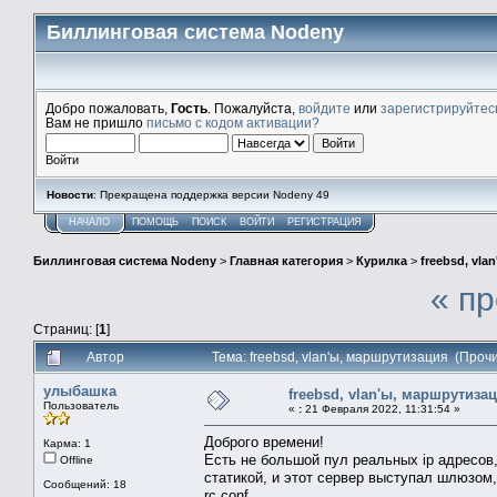
Биллинговая система Nodeny
Добро пожаловать,
Гость
. Пожалуйста,
войдите
или
зарегистрируйтес
Вам не пришло
письмо с кодом активации?
Войти
Новости
: Прекращена поддержка версии Nodeny 49
НАЧАЛО
ПОМОЩЬ
ПОИСК
ВОЙТИ
РЕГИСТРАЦИЯ
Биллинговая система Nodeny
>
Главная категория
>
Курилка
>
freebsd, vla
« п
Страниц: [
1
]
Автор
Тема: freebsd, vlan'ы, маршрутизация (Проч
улыбашка
freebsd, vlan'ы, маршрутиза
Пользователь
«
:
21 Февраля 2022, 11:31:54 »
Доброго времени!
Карма: 1
Есть не большой пул реальных ip адресов
Offline
статикой, и этот сервер выступал шлюзом,
Сообщений: 18
rc.conf