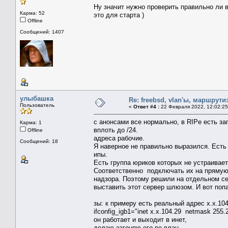
Ну значит нужно проверить правильно ли в
Карма: 52
это для старта )
Offline
Сообщений: 1407
улыбашка
Re: freebsd, vlan'ы, маршрути
Пользователь
«
Ответ #4 :
22 Февраля 2022, 12:02:25
с анонсами все нормально, в RIPe есть зап
Карма: 1
вплоть до /24.
Offline
адреса рабочие.
Сообщений: 18
Я наверное не правильно выразился. Есть 
ипы.
Есть группа юриков которых не устраивает
Соответственно подключать их на прямую 
надзора. Поэтому решили на отдельном се
выставить этот сервер шлюзом. И вот попа
зы: к примеру есть реальный адрес x.x.10
ifconfig_igb1="inet x.x.104.29 netmask 255.
он работает и выходит в инет,
делаю загоняю его во влан