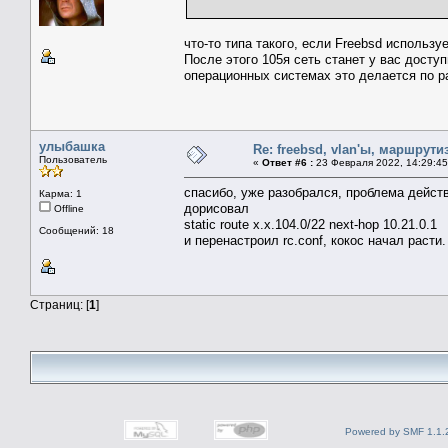
что-то типа такого, если Freebsd используе
После этого 105я сеть станет у вас досту
операционных системах это делается по 
улыбашка
Re: freebsd, vlan'ы, маршрути
Пользователь
«
Ответ #6 :
23 Февраля 2022, 14:29:45
спасибо, уже разобрался, проблема дейст
Карма: 1
дорисовал
Offline
static route x.x.104.0/22 next-hop 10.21.0.1
Сообщений: 18
и перенастроил rc.conf, кокос начал расти
Страниц: [
1
]
Powered by SMF 1.1.