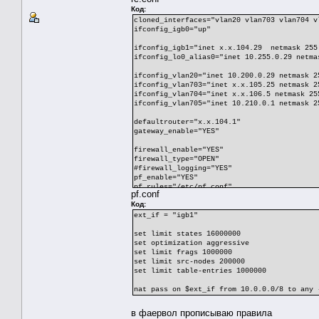
Код:
cloned_interfaces="vlan20 vlan703 vlan704 v
ifconfig_igb0="up"
ifconfig_igb1="inet x.x.104.29 netmask 255
ifconfig_lo0_alias0="inet 10.255.0.29 netma
ifconfig_vlan20="inet 10.200.0.29 netmask 2
ifconfig_vlan703="inet x.x.105.25 netmask 2
ifconfig_vlan704="inet x.x.106.5 netmask 25
ifconfig_vlan705="inet 10.210.0.1 netmask 2
defaultrouter="x.x.104.1"
gateway_enable="YES"
firewall_enable="YES"
firewall_type="OPEN"
#firewall_logging="YES"
pf_enable="YES"
pf_rules="/etc/pf.conf"
pf.conf
Код:
sshd_enable="YES"
ext_if = "igb1"
set limit states 16000000
set optimization aggressive
set limit frags 1000000
set limit src-nodes 200000
set limit table-entries 1000000
nat pass on $ext_if from 10.0.0.0/8 to any 
в фаервол прописываю правила