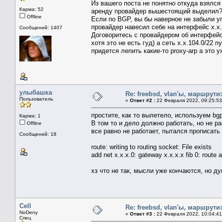
Из вашего поста не понятно откуда взялся
Карма: 52
аренду провайдер вышестоящий выделил
Offline
Если по BGP, вы бы наверное не забыли у
провайдер навесил себе на интерфейс x.x.1
Сообщений: 1407
Договоритесь с провайдером об интерфейс
хотя это не есть гуд) а сеть x.x.104.0/22
придется лепить какие-то proxy-arp а это 
улыбашка
Re: freebsd, vlan'ы, маршрути
Пользователь
«
Ответ #2 :
22 Февраля 2022, 09:25:53
простите, как то вылетело, используем bgp 
Карма: 1
В том то и дело должно работать, но не ра
Offline
все равно не работает, пытался прописать
Сообщений: 18
route: writing to routing socket: File exists
add net x.x.x.0: gateway x.x.x.x fib 0: route a
хз что не так, мысли уже кончаются, но ду
Cell
Re: freebsd, vlan'ы, маршрути
NoDeny
«
Ответ #3 :
22 Февраля 2022, 10:04:41
Спец