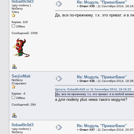
0xbad0c0d3
Re: Модуль "ПриватБанк"
гуру nodeny )
«
Ответ #35 :
11 Сентября 2014, 18:16
NoDeny
Спец
Да, все по-прежнему. т.к. это приват. и в
Карма: 116
Offline
Сообщений: 1059
SerjioMati
Re: Модуль "ПриватБанк"
NoDeny
«
Ответ #36 :
11 Сентября 2014, 18:38
Старожил
Цитата: 0xbad0c0d3 от 11 Сентября 2014, 18:16:22
Карма: -4
Да, все по-прежнему. т.к. это приват. и в любой мом
Offline
а для nodeny plus нема такого модуля?
Сообщений: 284
0xbad0c0d3
Re: Модуль "ПриватБанк"
гуру nodeny )
«
Ответ #37 :
11 Сентября 2014, 20:37
NoDeny