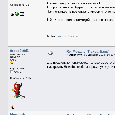
Сейчас как раз заполняю анкету ПБ.
Сообщений: 31
Вопрос в анкете: Адрес Шлюза, используем
Так понимаю, в результате имеем что-то по
P.S. В протокол взаимодействия не вникал,
My blog:
www.muff.kiev.ua
0xbad0c0d3
Re: Модуль "ПриватБанк"
гуру nodeny )
«
Ответ #40 :
08 Декабря 2014, 16:33:
NoDeny
Спец
да, правильно понимаете. только вместо pb
настроить Rewrite чтобы запросы уходили 
Карма: 116
Offline
Сообщений: 1059
blackjack