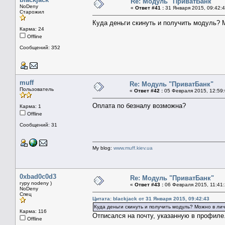
Re: Модуль "ПриватБанк"
NoDeny
«
Ответ #41 :
31 Января 2015, 09:42:4
Старожил
Куда деньги скинуть и получить модуль? 
Карма: 24
Offline
Сообщений: 352
muff
Re: Модуль "ПриватБанк"
Пользователь
«
Ответ #42 :
05 Февраля 2015, 12:59:
Оплата по безналу возможна?
Карма: 1
Offline
Сообщений: 31
My blog:
www.muff.kiev.ua
0xbad0c0d3
Re: Модуль "ПриватБанк"
гуру nodeny )
«
Ответ #43 :
06 Февраля 2015, 11:41:
NoDeny
Спец
Цитата: blackjack от 31 Января 2015, 09:42:43
Куда деньги скинуть и получить модуль? Можно в лич
Карма: 116
Отписался на почту, указанную в профиле
Offline