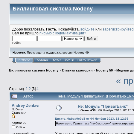
Биллинговая система Nodeny
Добро пожаловать,
Гость
. Пожалуйста,
войдите
или
зарегистрируйтес
Вам не пришло
письмо с кодом активации?
Войти
Новости
: Прекращена поддержка версии Nodeny 49
НАЧАЛО
ПОМОЩЬ
ПОИСК
ВОЙТИ
РЕГИСТРАЦИЯ
Биллинговая система Nodeny
>
Главная категория
>
Nodeny 50
>
Модули дл
« п
Страниц:
1
2
[
3
]
4
Автор
Тема: Модуль "ПриватБанк" (Прочитано 167
Andrey Zentavr
Re: Модуль "ПриватБанк"
NoDeny
«
Ответ #30 :
06 Ноября 2013, 02:15:3
Старожил
Цитата: 0xbad0c0d3 от 04 Ноября 2013, 18:12:55
Карма: 29
Наконец-то Приват все "по-быстрому" протестировал 
Offline
У меня тут один знакомый спрашивает про
Сообщений: 301