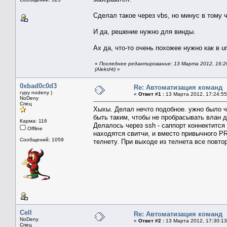
Сделал такое через vbs, но минус в тому ч
И да, решение нужно для винды.
Ах да, что-то очень похожее нужно как в un
«
Последнее редактирование: 13 Марта 2012, 16:2
(AleksHr)
»
0xbad0c0d3
Re: Автоматизация команд
гуру nodeny )
«
Ответ #1 :
13 Марта 2012, 17:24:55
NoDeny
Спец
Хыхы. Делал нечто подобное. ужно было ч
быть таким, чтобы не пробрасывать влан д
Карма: 116
Делалось через ssh - саппорт коннектится 
Offline
находятся свитчи, и вместо привычного P
Сообщений: 1059
телнету. При выходе из телнета все повто
Cell
Re: Автоматизация команд
NoDeny
«
Ответ #2 :
13 Марта 2012, 17:30:13
Спец