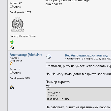
есть putty connection manager
Карма: 72
она спасет
Offline
Сообщений: 1872
Nodeny Support Team
Александр (AleksHr)
Re: Автоматизация команд
NoDeny
«
Ответ #14 :
14 Марта 2012, 11:57:2
Старожил
Crestfallen, putty не умеет использовать ск
Карма: 2
Offline
Но! Не могу командами в скрипте залогини
Сообщений: 323
Пример скрипта:
Код:
su
root_pass
sleep 1
shutdown -r now
Не работает, пишет не правильный пароль 