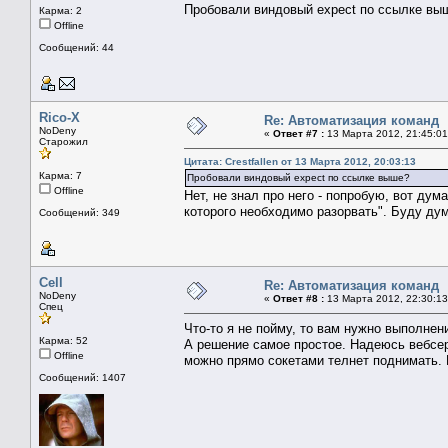
Пробовали виндовый expect по ссылке вы
Карма: 2
Offline
Сообщений: 44
Rico-X
Re: Автоматизация команд
NoDeny
«
Ответ #7 :
13 Марта 2012, 21:45:01
Старожил
Цитата: Crestfallen от 13 Марта 2012, 20:03:13
Карма: 7
Пробовали виндовый expect по ссылке выше?
Offline
Нет, не знал про него - попробую, вот ду
которого необходимо разорвать". Буду дум
Сообщений: 349
Cell
Re: Автоматизация команд
NoDeny
«
Ответ #8 :
13 Марта 2012, 22:30:13
Спец
Что-то я не пойму, то вам нужно выполнен
Карма: 52
А решение самое простое. Надеюсь вебсер
Offline
можно прямо сокетами телнет поднимать. В
Сообщений: 1407