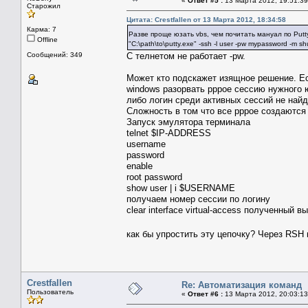
«
Ответ #5 :
13 Марта 2012, 19:51:39
Старожил
Цитата: Crestfallen от 13 Марта 2012, 18:34:58
Карма: 7
Разве проще юзать vbs, чем почитать мануал по Put
Offline
"C:\path\to\putty.exe" -ssh -l user -pw mypassword -m sh
Сообщений: 349
C телнетом не работает -pw.
Может кто подскажет изящное решение. Ес
windows разорвать pppoe сессию нужного 
либо логин среди активных сессий не найд
Сложность в том что все pppoe создаются 
Запуск эмулятора терминала
telnet $IP-ADDRESS
username
password
enable
root password
show user | i $USERNAME
получаем номер сессии по логину
clear interface virtual-access полученный 
как бы упростить эту цепочку? Через RSH
Crestfallen
Re: Автоматизация команд
Пользователь
«
Ответ #6 :
13 Марта 2012, 20:03:13