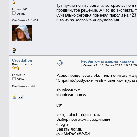
Тут нужно понять задачи, которые выполн
Карма: 52
продвинутое решение. А что до экспекта, 
Offline
буквально сегодня поменял пароли на 423 
и то из-за зоопарка оборудования.
Сообщений: 1407
Crestfallen
Re: Автоматизация команд
Пользователь
«
Ответ #3 :
13 Марта 2012, 18:34:58
Карма: 2
Разве проще юзать vbs, чем почитать ман
Offline
"C:\path\to\putty.exe" -ssh -l user -pw mypa
Сообщений: 44
shutdown.txt:
shutdown -h now
где
-ssh, -telnet, -rlogin, -raw
Выбор протокола соединения.
-l login
Задать логин.
-pw MyPaSsWoRd