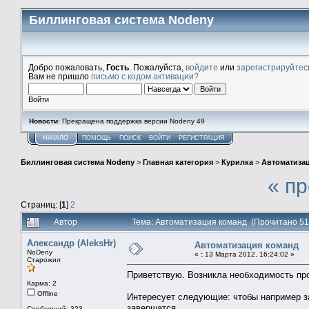
Биллинговая система Nodeny
Добро пожаловать,
Гость
. Пожалуйста,
войдите
или
зарегистрируйтес
Вам не пришло
письмо с кодом активации?
Войти
Новости
: Прекращена поддержка версии Nodeny 49
НАЧАЛО
ПОМОЩЬ
ПОИСК
ВОЙТИ
РЕГИСТРАЦИЯ
Биллинговая система Nodeny
>
Главная категория
>
Курилка
>
Автоматиза
« п
Страниц: [
1
]
2
Автор
Тема: Автоматизация команд (Прочитано 51
Александр (AleksHr)
Автоматизация команд
NoDeny
«
:
13 Марта 2012, 16:24:02 »
Старожил
Приветствую. Возникла необходимость пр
Карма: 2
Offline
Интересует следующие: чтобы например за
завершатся.
Сообщений: 323