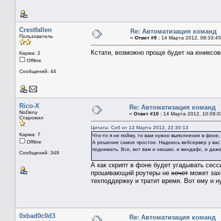
Crestfallen
Re: Автоматизация команд
Пользователь
«
Ответ #9 :
14 Марта 2012, 08:33:45
Кстати, возможно проще будет на юниксово
Карма: 2
Offline
Сообщений: 44
Rico-X
Re: Автоматизация команд
NoDeny
«
Ответ #10 :
14 Марта 2012, 10:08:0
Старожил
Цитата: Cell от 13 Марта 2012, 22:30:13
Карма: 7
Что-то я не пойму, то вам нужно выполнение в фоне, 
Offline
А решение самое простое. Надеюсь вебсервер у вас 
поднимать. Все, вот вам и окошко, и виндафс, и даже
Сообщений: 349
А как скрипт в фоне будет угадывать сесси
прошивающий роутеры не
хочет
может захо
техподдержку и тратит время. Вот ему и н
0xbad0c0d3
Re: Автоматизация команд