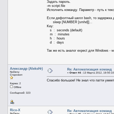
Задать пароль.
-m script.file
Исполнить команду. Параметр - путь к тек
Если дефолтный шелл bash, то задержка 
sleep [NUMBER [smhd]]...
Key:
s : seconds (default)
m : minutes
h : hours
d : days
Так же есть аналог expect для Windows - wik
Александр (AleksHr)
Re: Автоматизация команд
NoDeny
«
Ответ #4 :
13 Марта 2012, 19:50:10
Старожил
Спасибо большое! Не знал что патти умее
Карма: 2
Offline
Сообщений: 323
Rico-X
Re: Автоматизация команд
NoDeny