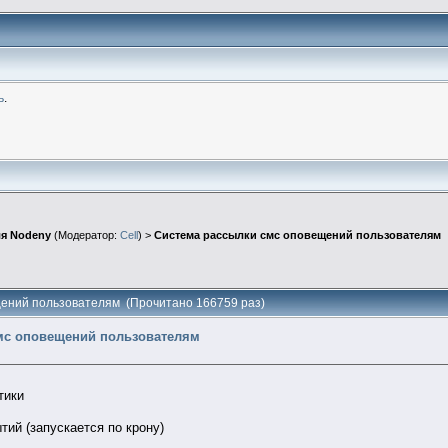
ь
.
я Nodeny
(Модератор:
Cell
) >
Система рассылки смс оповещений пользователям
щений пользователям (Прочитано 166759 раз)
мс оповещений пользователям
тики
тий (запускается по крону)