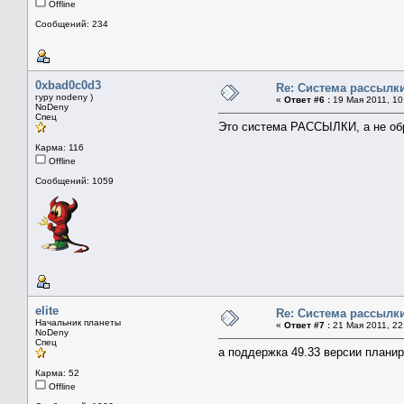
Offline
Сообщений: 234
0xbad0c0d3
Re: Система рассылк
гуру nodeny )
«
Ответ #6 :
19 Мая 2011, 10
NoDeny
Спец
Это система РАССЫЛКИ, а не об
Карма: 116
Offline
Сообщений: 1059
elite
Re: Система рассылк
Начальник планеты
«
Ответ #7 :
21 Мая 2011, 22
NoDeny
Спец
а поддержка 49.33 версии планир
Карма: 52
Offline