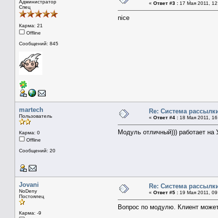
Администратор
«
Ответ #3 :
17 Мая 2011, 12
Спец
nice
Карма: 21
Offline
Сообщений: 845
martech
Re: Система рассылк
Пользователь
«
Ответ #4 :
18 Мая 2011, 16
Модуль отличный))) работает на У
Карма: 0
Offline
Сообщений: 20
Jovani
Re: Система рассылк
NoDeny
«
Ответ #5 :
19 Мая 2011, 09
Постоялец
Вопрос по модулю. Клиент может
Карма: -9