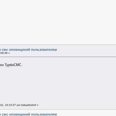
и смс оповещений пользователям
:09:39 »
люз ТурбоСМС.
11, 10:15:37 от 0xbad0c0d3
»
и смс оповещений пользователям