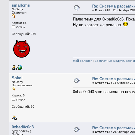
smallcms
Re: Система рассылк
NoDeny
«
Ответ #10 :
23 Октября 201
Старожил
Палю тему для 0xbad0c0d3. Пока 
Карма: 64
Ну не хватает же реально.
Offline
Сообщений: 279
Мой бололог
|
Бесплатные модули, хаки 
Sokol
Re: Система рассылк
NoDeny
«
Ответ #11 :
24 Октября 201
Пользователь
0xbad0c0d3 уже написал на почту
Карма: 0
Offline
Сообщений: 76
0xbad0c0d3
Re: Система рассылк
гуру nodeny )
«
Ответ #12 :
24 Октября 201
NoDeny