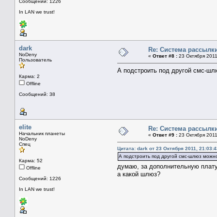
Сообщений: 1226
In LAN we trust!
dark
Re: Система рассылк
NoDeny
«
Ответ #8 :
23 Октября 2011
Пользователь
А подстроить под другой смс-ш
Карма: 2
Offline
Сообщений: 38
elite
Re: Система рассылк
Начальник планеты
«
Ответ #9 :
23 Октября 2011
NoDeny
Спец
Цитата: dark от 23 Октября 2011, 21:03:4
А подстроить под другой смс-шлюз можн
Карма: 52
думаю, за дополнительную плат
Offline
а какой шлюз?
Сообщений: 1226
In LAN we trust!