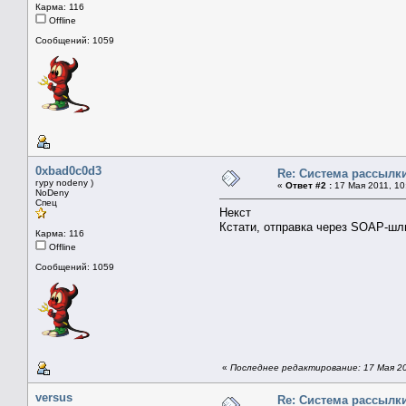
Карма: 116
Offline
Сообщений: 1059
0xbad0c0d3
Re: Система рассылк
гуру nodeny )
«
Ответ #2 :
17 Мая 2011, 10
NoDeny
Спец
Некст
Кстати, отправка через SOAP-ш
Карма: 116
Offline
Сообщений: 1059
«
Последнее редактирование: 17 Мая 20
versus
Re: Система рассылк