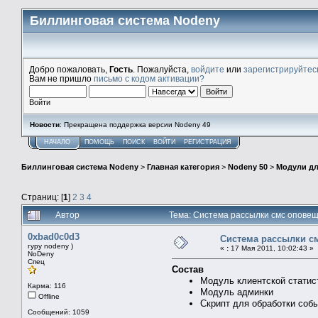
Биллинговая система Nodeny
Добро пожаловать,
Гость
. Пожалуйста,
войдите
или
зарегистрируйтес
Вам не пришло
письмо с кодом активации?
Войти
Новости
: Прекращена поддержка версии Nodeny 49
НАЧАЛО
ПОМОЩЬ
ПОИСК
ВОЙТИ
РЕГИСТРАЦИЯ
Биллинговая система Nodeny
>
Главная категория
>
Nodeny 50
>
Модули дл
Страниц: [
1
]
2
3
4
Автор
Тема: Система рассылки смс опове
0xbad0c0d3
Система рассылки с
гуру nodeny )
«
:
17 Мая 2011, 10:02:43 »
NoDeny
Спец
Состав
Модуль клиентской статис
Карма: 116
Модуль админки
Offline
Скрипт для обработки собы
Сообщений: 1059