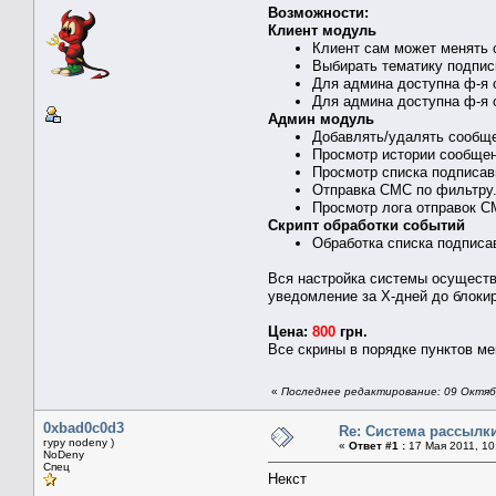
Возможности:
Клиент модуль
Клиент сам может менять 
Выбирать тематику подпис
Для админа доступна ф-я 
Для админа доступна ф-я о
Админ модуль
Добавлять/удалять сообщ
Просмотр истории сообще
Просмотр списка подписа
Отправка СМС по фильтру.
Просмотр лога отправок 
Скрипт обработки событий
Обработка списка подписа
Вся настройка системы осуществ
уведомление за X-дней до блокир
Цена:
800
грн.
Все скрины в порядке пунктов ме
«
Последнее редактирование: 09 Октября
0xbad0c0d3
Re: Система рассылк
гуру nodeny )
«
Ответ #1 :
17 Мая 2011, 10
NoDeny
Спец
Некст