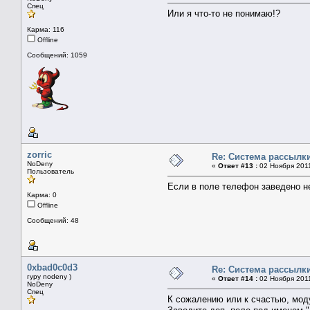
Спец
Или я что-то не понимаю!?
Карма: 116
Offline
Сообщений: 1059
zorric
Re: Система рассылк
NoDeny
«
Ответ #13 :
02 Ноября 2011
Пользователь
Если в поле телефон заведено не
Карма: 0
Offline
Сообщений: 48
0xbad0c0d3
Re: Система рассылк
гуру nodeny )
«
Ответ #14 :
02 Ноября 2011
NoDeny
Спец
К сожалению или к счастью, мод