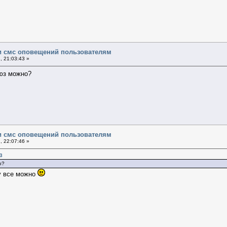
и смс оповещений пользователям
, 21:03:43 »
люз можно?
и смс оповещений пользователям
, 22:07:46 »
3
о?
у все можно