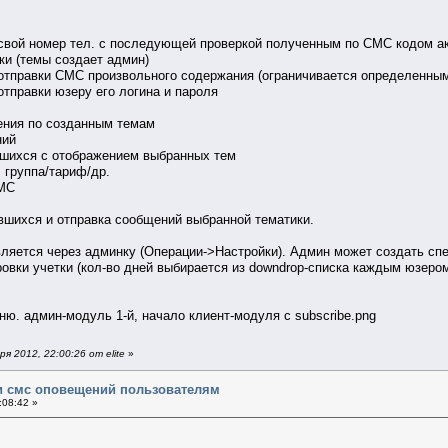
свой номер тел. с последующей проверкой полученным по СМС кодом а
ки (темы создает админ)
отправки СМС произвольного содержания (ограничивается определенным 
тправки юзеру его логина и пароля
ения по созданным темам
ний
вшихся с отображением выбранных тем
 группа/тариф/др.
СМС
вшихся и отправка сообщений выбранной тематики.
ляется через админку (Операции->Настройки). Админ может создать сп
овки учетки (кол-во дней выбирается из downdrop-списка каждым юзером
ню. админ-модуль 1-й, начало клиент-модуля с subscribe.png
 2012, 22:00:26 от elite
»
и смс оповещений пользователям
:08:42 »