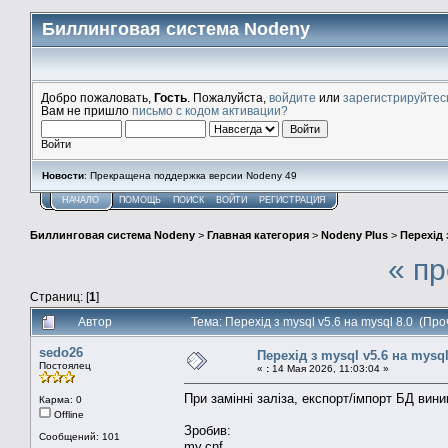
Биллинговая система Nodeny
Добро пожаловать,
Гость
. Пожалуйста,
войдите
или
зарегистрируйтес
Вам не пришло
письмо с кодом активации?
Войти
Новости
: Прекращена поддержка версии Nodeny 49
НАЧАЛО
ПОМОЩЬ
ПОИСК
ВОЙТИ
РЕГИСТРАЦИЯ
Биллинговая система Nodeny
>
Главная категория
>
Nodeny Plus
>
Перехід 
« п
Страниц: [
1
]
Автор
Тема: Перехід з mysql v5.6 на mysql 8.0 (Пр
sedo26
Перехід з mysql v5.6 на mysql
Постоялец
«
:
14 Мая 2026, 11:03:04 »
При замінні заліза, експорт/імпорт БД вин
Карма: 0
Offline
Зробив:
Сообщений: 101
my.cnf