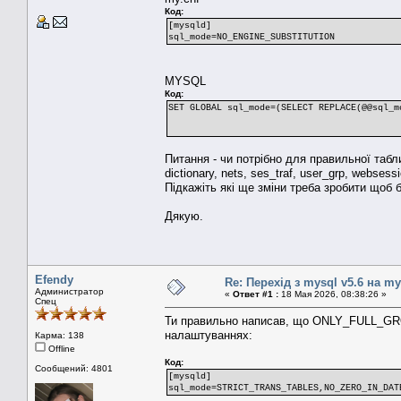
Код:
[mysqld]
sql_mode=NO_ENGINE_SUBSTITUTION
MYSQL
Код:
SET GLOBAL sql_mode=(SELECT REPLACE(@@sql_m
Питання - чи потрібно для правильної табли
dictionary, nets, ses_traf, user_grp, websessi
Підкажіть які ще зміни треба зробити щоб 
Дякую.
Efendy
Re: Перехід з mysql v5.6 на my
Администратор
«
Ответ #1 :
18 Мая 2026, 08:38:26 »
Спец
Ти правильно написав, що ONLY_FULL_GRO
налаштуваннях:
Карма: 138
Offline
Код:
Сообщений: 4801
[mysqld]
sql_mode=STRICT_TRANS_TABLES,NO_ZERO_IN_DAT