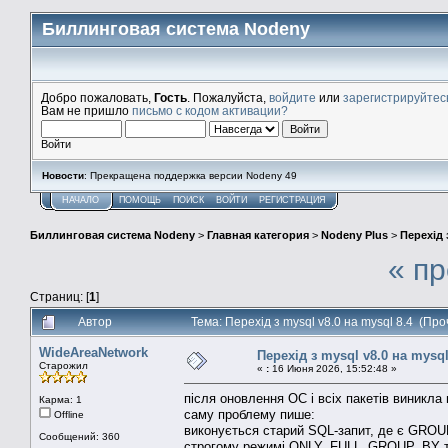
Биллинговая система Nodeny
Добро пожаловать,
Гость
. Пожалуйста,
войдите
или
зарегистрируйтес
Вам не пришло
письмо с кодом активации?
Войти
Новости
: Прекращена поддержка версии Nodeny 49
НАЧАЛО
ПОМОЩЬ
ПОИСК
ВОЙТИ
РЕГИСТРАЦИЯ
Биллинговая система Nodeny
>
Главная категория
>
Nodeny Plus
>
Перехід 
« п
Страниц: [
1
]
Автор
Тема: Перехід з mysql v8.0 на mysql 8.4 (Пр
WideAreaNetwork
Перехід з mysql v8.0 на mysql
Старожил
«
:
16 Июня 2026, 15:52:48 »
після оновлення ОС і всіх пакетів виникла
Карма: 1
саму проблему пише:
Offline
виконується старий SQL-запит, де є GROUP
Сообщений: 360
строгому режимі ONLY_FULL_GROUP_BY т