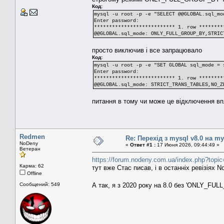
Код:
mysql -u root -p -e "SELECT @@GLOBAL.sql_mo
Enter password:
*************************** 1. row ********
@@GLOBAL.sql_mode: ONLY_FULL_GROUP_BY,STRIC
просто виключив і все запрацювало
Код:
mysql -u root -p -e "SET GLOBAL sql_mode = 
Enter password:
*************************** 1. row ********
@@GLOBAL.sql_mode: STRICT_TRANS_TABLES,NO_Z
питання в тому чи може це відключення вп
Redmen
Re: Перехід з mysql v8.0 на my
NoDeny
«
Ответ #1 :
17 Июня 2026, 09:44:49 »
Ветеран
https://forum.nodeny.com.ua/index.php?to
Карма: 62
тут вже Стас писав, і в останніх ревізія
Offline
Сообщений: 549
А так, я з 2020 року на 8.0 без 'ONLY_FU