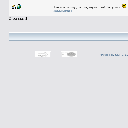
Приймаю подяку у вигляді карми... та/або грошей
t.me/MrMethod
Страниц: [
1
]
Powered by SMF 1.1.