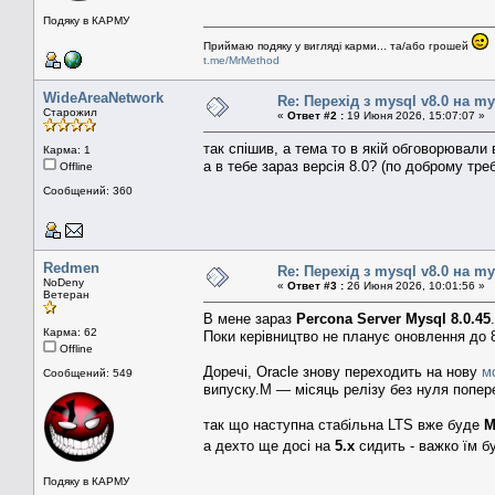
Подяку в КАРМУ
Приймаю подяку у вигляді карми... та/або грошей
t.me/MrMethod
WideAreaNetwork
Re: Перехід з mysql v8.0 на my
Старожил
«
Ответ #2 :
19 Июня 2026, 15:07:07 »
так спішив, а тема то в якій обговорювали в
Карма: 1
а в тебе зараз версія 8.0? (по доброму треб
Offline
Сообщений: 360
Redmen
Re: Перехід з mysql v8.0 на my
NoDeny
«
Ответ #3 :
26 Июня 2026, 10:01:56 »
Ветеран
В мене зараз
Percona Server Mysql 8.0.45
.
Карма: 62
Поки керівництво не планує оновлення до 
Offline
Доречі, Oracle знову переходить на нову
м
Сообщений: 549
випуску.M — місяць релізу без нуля попер
так що наступна стабільна LTS вже буде
M
а дехто ще досі на
5.х
сидить - важко їм 
Подяку в КАРМУ