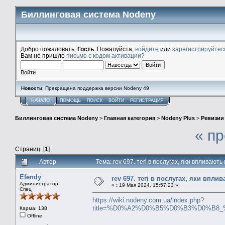
Биллинговая система Nodeny
Добро пожаловать,
Гость
. Пожалуйста,
войдите
или
зарегистрируйтес
Вам не пришло
письмо с кодом активации?
Войти
Новости
: Прекращена поддержка версии Nodeny 49
НАЧАЛО
ПОМОЩЬ
ПОИСК
ВОЙТИ
РЕГИСТРАЦИЯ
Биллинговая система Nodeny
>
Главная категория
>
Nodeny Plus
>
Ревизии
« п
Страниц: [
1
]
Автор
Тема: rev 697. тегі в послугах, яки впливаю
Efendy
rev 697. тегі в послугах, яки впл
Администратор
«
:
19 Мая 2024, 15:57:23 »
Спец
https://wiki.nodeny.com.ua/index.php?
title=%D0%A2%D0%B5%D0%B3%D0%B
Карма: 138
Offline