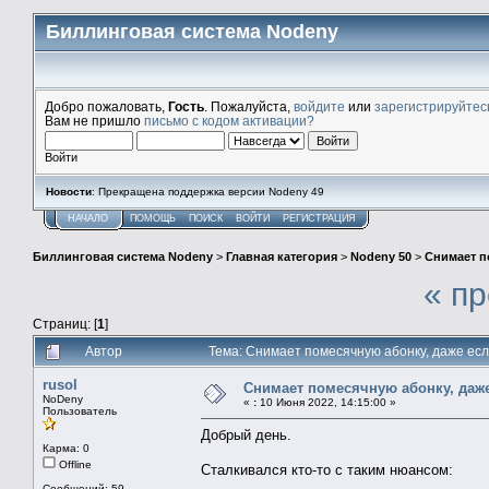
Биллинговая система Nodeny
Добро пожаловать,
Гость
. Пожалуйста,
войдите
или
зарегистрируйтес
Вам не пришло
письмо с кодом активации?
Войти
Новости
: Прекращена поддержка версии Nodeny 49
НАЧАЛО
ПОМОЩЬ
ПОИСК
ВОЙТИ
РЕГИСТРАЦИЯ
Биллинговая система Nodeny
>
Главная категория
>
Nodeny 50
>
Снимает п
« п
Страниц: [
1
]
Автор
Тема: Снимает помесячную абонку, даже есл
rusol
Снимает помесячную абонку, даже
NoDeny
«
:
10 Июня 2022, 14:15:00 »
Пользователь
Добрый день.
Карма: 0
Offline
Сталкивался кто-то с таким нюансом:
Сообщений: 59