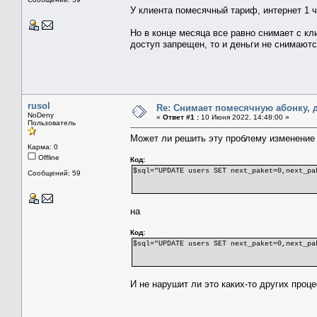
У клиента помесячный тариф, интернет 1 ч
Но в конце месяца все равно снимает с кл
доступ запрещен, то и деньги не снимаютс
rusol
Re: Снимает помесячную абонку, д
NoDeny
«
Ответ #1 :
10 Июня 2022, 14:48:00 »
Пользователь
Может ли решить эту проблему изменение в 
Карма: 0
Offline
Код:
$sql="UPDATE users SET next_paket=0,next_pa
Сообщений: 59
на
Код:
$sql="UPDATE users SET next_paket=0,next_pa
И не нарушит ли это каких-то других проц