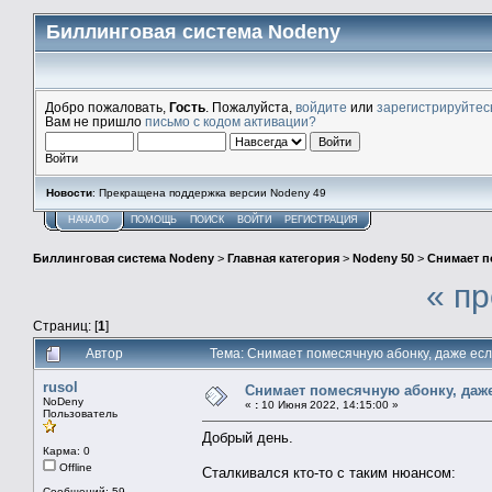
Биллинговая система Nodeny
Добро пожаловать,
Гость
. Пожалуйста,
войдите
или
зарегистрируйтес
Вам не пришло
письмо с кодом активации?
Войти
Новости
: Прекращена поддержка версии Nodeny 49
НАЧАЛО
ПОМОЩЬ
ПОИСК
ВОЙТИ
РЕГИСТРАЦИЯ
Биллинговая система Nodeny
>
Главная категория
>
Nodeny 50
>
Снимает п
« п
Страниц: [
1
]
Автор
Тема: Снимает помесячную абонку, даже есл
rusol
Снимает помесячную абонку, даже
NoDeny
«
:
10 Июня 2022, 14:15:00 »
Пользователь
Добрый день.
Карма: 0
Offline
Сталкивался кто-то с таким нюансом:
Сообщений: 59