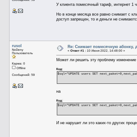
У клиента помесячный тариф, интернет 1 ч
Но в конце месяца все равно снимает с кл
доступ запрещен, то и деньги не снимаютс
rusol
Re: Снимает помесячную абонку, д
NoDeny
«
Ответ #1 :
10 Июня 2022, 14:48:00 »
Пользователь
Может ли решить эту проблему изменение в 
Карма: 0
Offline
Код:
$sql="UPDATE users SET next_paket=0,next_pa
Сообщений: 59
на
Код:
$sql="UPDATE users SET next_paket=0,next_pa
И не нарушит ли это каких-то других проц