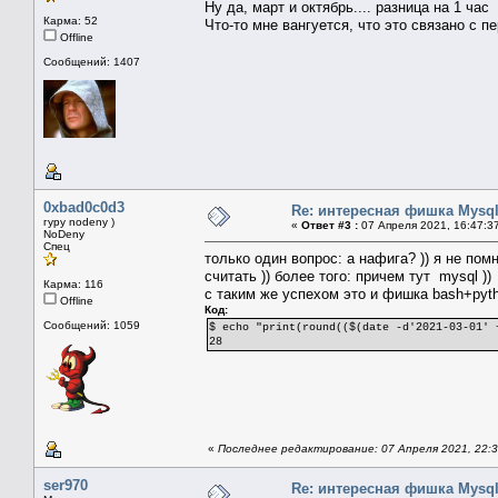
Ну да, март и октябрь.... разница на 1 час
Карма: 52
Что-то мне вангуется, что это связано с 
Offline
Сообщений: 1407
0xbad0c0d3
Re: интересная фишка Mysq
гуру nodeny )
«
Ответ #3 :
07 Апреля 2021, 16:47:3
NoDeny
Спец
только один вопрос: а нафига? )) я не по
считать )) более того: причем тут mysql ))
Карма: 116
с таким же успехом это и фишка bash+pyth
Offline
Код:
Сообщений: 1059
$ echo "print(round(($(date -d'2021-03-01' 
28
«
Последнее редактирование: 07 Апреля 2021, 22:3
ser970
Re: интересная фишка Mysq