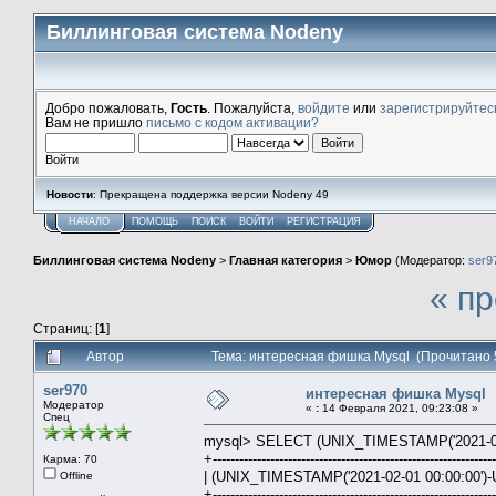
Биллинговая система Nodeny
Добро пожаловать,
Гость
. Пожалуйста,
войдите
или
зарегистрируйтес
Вам не пришло
письмо с кодом активации?
Войти
Новости
: Прекращена поддержка версии Nodeny 49
НАЧАЛО
ПОМОЩЬ
ПОИСК
ВОЙТИ
РЕГИСТРАЦИЯ
Биллинговая система Nodeny
>
Главная категория
>
Юмор
(Модератор:
ser9
« п
Страниц: [
1
]
Автор
Тема: интересная фишка Mysql (Прочитано 
ser970
интересная фишка Mysql
Модератор
«
:
14 Февраля 2021, 09:23:08 »
Спец
mysql> SELECT (UNIX_TIMESTAMP('2021-02-
+---------------------------------------------------------------
Карма: 70
| (UNIX_TIMESTAMP('2021-02-01 00:00:00')-
Offline
+---------------------------------------------------------------