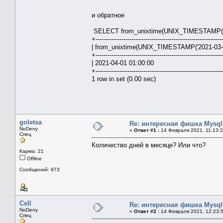
и обратное
SELECT from_unixtime(UNIX_TIMESTAMP('202
+---------------------------------------------------------------
| from_unixtime(UNIX_TIMESTAMP('2021-03-01
+---------------------------------------------------------------
| 2021-04-01 01:00
+---------------------------------------------------------------
1 row in set (0.00 sec)
goletsa
Re: интересная фишка Mysql
NoDeny
«
Ответ #1 :
14 Февраля 2021, 11:13:2
Спец
Количество дней в месяце? Или что?
Карма: 21
Offline
Сообщений: 973
Cell
Re: интересная фишка Mysql
NoDeny
«
Ответ #2 :
14 Февраля 2021, 12:23:5
Спец