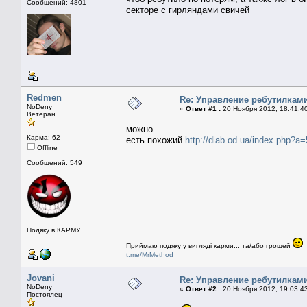
Сообщений: 4801
секторе с гирляндами свичей
Redmen
Re: Управление ребутилкам
NoDeny
«
Ответ #1 :
20 Ноября 2012, 18:41:4
Ветеран
можно
Карма: 62
есть похожий
http://dlab.od.ua/index.php?a
Offline
Сообщений: 549
Подяку в КАРМУ
Приймаю подяку у вигляді карми... та/або грошей
t.me/MrMethod
Jovani
Re: Управление ребутилкам
NoDeny
«
Ответ #2 :
20 Ноября 2012, 19:03:4
Постоялец