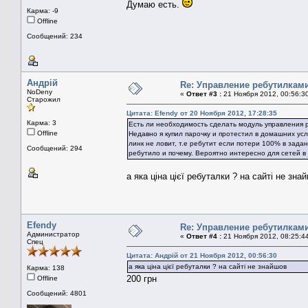
Думаю есть.
Карма: -9
Offline
Сообщений: 234
Андрій
Re: Управление ребутилкам
NoDeny
«
Ответ #3 :
21 Ноября 2012, 00:56:3
Старожил
Цитата: Efendy от 20 Ноября 2012, 17:28:35
Карма: 3
Есть ли необходимость сделать модуль управления
Offline
Недавно я купил парочку и протестил в домашних ус
линк не ловит, т.е ребутит если потери 100% в зада
Сообщений: 294
ребутило и почему. Вероятно интересно для сетей в
а яка ціна цієї ребуталки ? на сайті не зна
Efendy
Re: Управление ребутилкам
Администратор
«
Ответ #4 :
21 Ноября 2012, 08:25:4
Спец
Цитата: Андрій от 21 Ноября 2012, 00:56:30
а яка ціна цієї ребуталки ? на сайті не знайшов
Карма: 138
200 грн
Offline
Сообщений: 4801