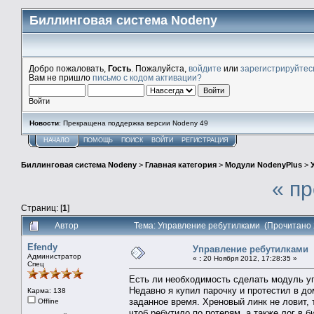
Биллинговая система Nodeny
Добро пожаловать,
Гость
. Пожалуйста,
войдите
или
зарегистрируйтес
Вам не пришло
письмо с кодом активации?
Войти
Новости
: Прекращена поддержка версии Nodeny 49
НАЧАЛО
ПОМОЩЬ
ПОИСК
ВОЙТИ
РЕГИСТРАЦИЯ
Биллинговая система Nodeny
>
Главная категория
>
Модули NodenyPlus
>
« п
Страниц: [
1
]
Автор
Тема: Управление ребутилками (Прочитано 
Efendy
Управление ребутилками
Администратор
«
:
20 Ноября 2012, 17:28:35 »
Спец
Есть ли необходимость сделать модуль у
Недавно я купил парочку и протестил в до
Карма: 138
заданное время. Хреновый линк не ловит, 
Offline
чтоб ребутило по потерям, а также лог в 