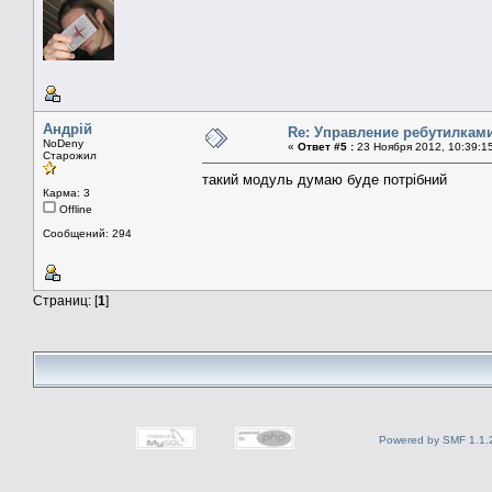
Андрій
Re: Управление ребутилкам
NoDeny
«
Ответ #5 :
23 Ноября 2012, 10:39:1
Старожил
такий модуль думаю буде потрібний
Карма: 3
Offline
Сообщений: 294
Страниц: [
1
]
Powered by SMF 1.1.