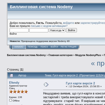
Биллинговая система Nodeny
Добро пожаловать,
Гость
. Пожалуйста,
войдите
или
зарегистрируйтес
Вам не пришло
письмо с кодом активации?
Войти
Новости
: Прекращена поддержка версии Nodeny 49
НАЧАЛО
ПОМОЩЬ
ПОИСК
ВОЙТИ
РЕГИСТРАЦИЯ
Биллинговая система Nodeny
>
Главная категория
>
Модули NodenyPlus
>
« п
Страниц: [
1
]
Автор
Тема: Гугл карти версія 2 (Прочитано 11524 
Efendy
Гугл карти версія 2
Администратор
«
:
12 Октября 2024, 15:58:55 »
Спец
Нещодавно виявив, що гугл-карти в консоль
застарілий і треба використовувати новий 
Карма: 138
підтримувати старий тип. Я вирішив не че
Offline
якийсь профіт, додав фішку відображенні д