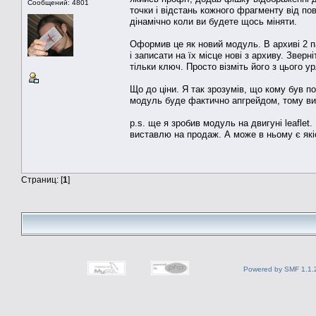
Сообщений: 4801
точки і відстань кожного фрагменту від пов
дінамічно коли ви будете щось міняти.
Оформив це як новий модуль. В архиві 2 па
і записати на їх місце нові з архиву. Звер
тільки ключ. Просто візміть його з цього ур
Що до ціни. Я так зрозумів, що кому був п
модуль буде фактично апгрейдом, тому вис
p.s. ще я зробив модуль на двигуні leaflet
виставлю на продаж. А може в ньому є які
Страниц: [
1
]
Powered by SMF 1.1.