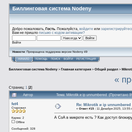
Биллинговая система Nodeny
Добро пожаловать,
Гость
. Пожалуйста,
войдите
или
зарегистрируйтес
Вам не пришло
письмо с кодом активации?
Войти
Новости
: Прекращена поддержка версии Nodeny 49
НАЧАЛО
ПОМОЩЬ
ПОИСК
ВОЙТИ
РЕГИСТРАЦИЯ
Биллинговая система Nodeny
>
Главная категория
>
Общий раздел
>
Mikrot
« п
Страниц:
1
[
2
]
Автор
Тема: Mikrotik и ip unnumbered (Прочитано 8
fet4
Re: Mikrotik и ip unnumbered
Старожил
«
Ответ #15 :
11 Декабря 2025, 13:55:
А CoA в микроте есть ? Как доступ блокир
Карма: 2
Offline
Сообщений: 328