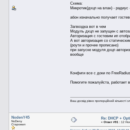
Схема:
Микротик(дхцп на влан) - радиус 
абон изначально получает гостев
Загвоздка вот в чем
Модуль дхцп не запущен с автоз
Авторизация с гостевим ип отоб
А вот авторизация со статически
(роути и прочее прописано)
при запуске модуля дхцп автори
вообще
Конфиги все с доки по FreeRadiu
Помогите пожалуйста, работает вс
Ваш досвід рівно пропорційний кількості
NodenY45
Re: DHCP + Opt
NoDeny
«
Ответ #91 :
12 Ноя
Старожил