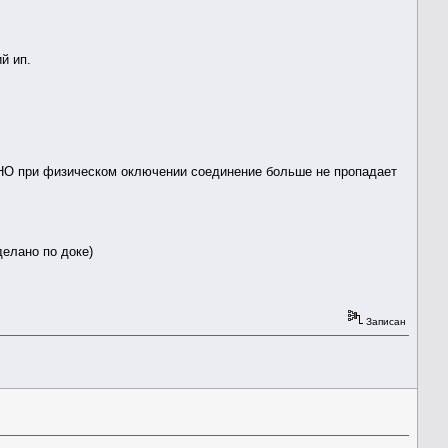
й ип.
, НО при физическом оключении соединение больше не пропадает
делано по доке)
Записан