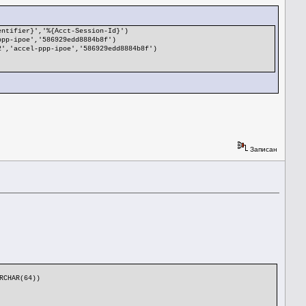
entifier}','%{Acct-Session-Id}')
pp-ipoe','586929edd8884b8f')
2','accel-ppp-ipoe','586929edd8884b8f')
Записан
RCHAR(64))