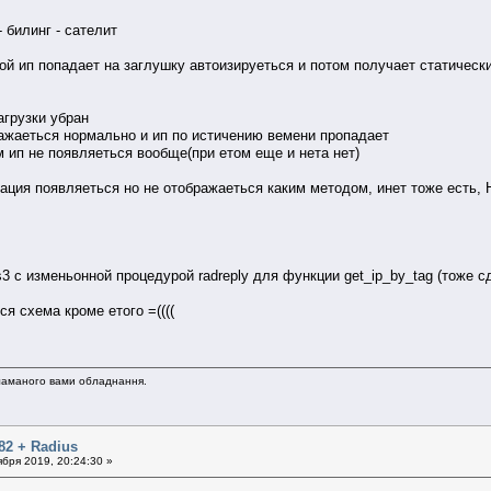
- билинг - сателит
ой ип попадает на заглушку автоизируеться и потом получает статически
агрузки убран
ражаеться нормально и ип по истичению вемени пропадает
м ип не появляеться вообще(при етом еще и нета нет)
зация появляеться но не отображаеться каким методом, инет тоже есть
s3 с изменьонной процедурой radreply для функции get_ip_by_tag (тоже с
я схема кроме етого =((((
 зламаного вами обладнання.
82 + Radius
бря 2019, 20:24:30 »