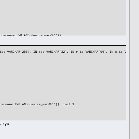
neconnect>0 AND device_mac<>''));
ies VARCHAR(255), IN ses VARCHAR(32), IN r_id VARCHAR(64), IN c_id VARCHAR
 device_port=c_ID_m AND (mac=usr_mac OR (oneconnect>0 AND device_mac<>'
(oneconnect>0 AND device_mac<>'')) limit 1;
рахує