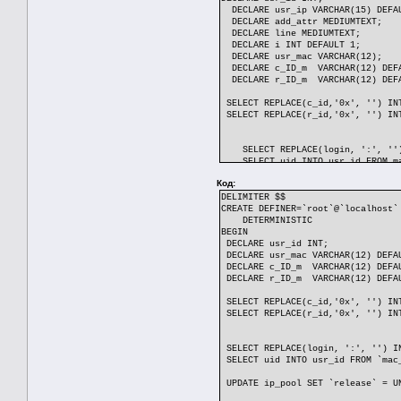
DECLARE usr_ip VARCHAR(15) DEFA
DECLARE add_attr MEDIUMTEXT;
DECLARE line MEDIUMTEXT;
DECLARE i INT DEFAULT 1;
DECLARE usr_mac VARCHAR(12);
DECLARE c_ID_m VARCHAR(12) DEFA
DECLARE r_ID_m VARCHAR(12) DEFA
SELECT REPLACE(c_id,'0x', '') 
SELECT REPLACE(r_id,'0x', '') IN
SELECT REPLACE(login, ':', '')
SELECT uid INTO usr_id FROM mac_
SELECT radius_attr INTO add_attr
Код:
IF usr_id IS NOT NULL AND usr_
DELIMITER $$
CREATE DEFINER=`root`@`localhost`
SELECT get_ip(usr_id) INTO us
DETERMINISTIC
UPDATE mac_uid SET ip=0 WHERE
BEGIN
UPDATE mac_uid SET mac=usr_mac, 
DECLARE usr_id INT;
SELECT NULL, login, 'Framed-I
DECLARE usr_mac VARCHAR(12) DEFA
attr_loop: WHILE TRUE DO
DECLARE c_ID_m VARCHAR(12) DEFA
SELECT strSplit(add_attr, '
DECLARE r_ID_m VARCHAR(12) DEFA
', i) INTO line;
IF LENGTH(line) = 0 OR i > 20 T
SELECT REPLACE(c_id,'0x', '') 
IF line LIKE '%+=%' THEN
SELECT REPLACE(r_id,'0x', '') IN
SELECT NULL,login,strSplit(lin
ELSEIF line LIKE '%=%' THEN
SELECT NULL,login,strSplit(lin
SELECT REPLACE(login, ':', '') I
END IF;
SELECT uid INTO usr_id FROM `mac
SET i = i + 1;
END WHILE;
UPDATE ip_pool SET `release` = UN
ELSE