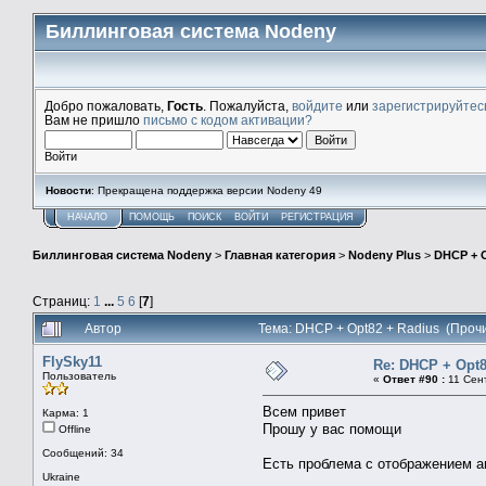
Биллинговая система Nodeny
Добро пожаловать,
Гость
. Пожалуйста,
войдите
или
зарегистрируйтес
Вам не пришло
письмо с кодом активации?
Войти
Новости
: Прекращена поддержка версии Nodeny 49
НАЧАЛО
ПОМОЩЬ
ПОИСК
ВОЙТИ
РЕГИСТРАЦИЯ
Биллинговая система Nodeny
>
Главная категория
>
Nodeny Plus
>
DHCP + O
Страниц:
1
...
5
6
[
7
]
Автор
Тема: DHCP + Opt82 + Radius (Проч
FlySky11
Re: DHCP + Opt8
Пользователь
«
Ответ #90 :
11 Сент
Всем привет
Карма: 1
Прошу у вас помощи
Offline
Сообщений: 34
Есть проблема с отображением 
Ukraine