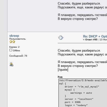
ORDER BY RAND() LIMIT 1 
END IF;
END WHILE
Спасибо, будем разбираться.
INSERT INTO mac_uid VALUE
END$$
Подскажите, еще, какие радиус 
NULL, usr_mac, INET_ATON(usr
DELIMITER ;
ELSE
ON DUPLICATE KEY
SELECT NU
UPDATE ip=IF(ip>0,ip,INET_ATO
SELECT NULL, logi
Я планирую, передавать гостево
COMMIT;
END IF;
В верную сторону смотрю?
SELECT INET_NTOA(ip) INTO usr
SELECT NULL, login, 'Framed-IP-Ad
IF usr_id IS NOT NULL AND
END IF;
SELECT NULL, logi
END$$
ELSE
DELIMITER ;
SELECT NULL, logi
skreep
END IF;
Re: DHCP + Opt
END$$
Пользователь
«
Ответ #95 :
13 Ноя
DELIMITER ;
Карма: 2
Спасибо, будем разбираться.
Offline
Подскажите, еще, какие радиус 
Сообщений: 76
Я планирую, передавать гостево
В верную сторону смотрю?
[/quote]
Код:
/etc/freeradius/3.0/mods-availabl
sql {
driver = "rlm_sql_mysql"
mysql {
warnings = auto
}
server = "localhost"
port = 3306
login = "nodeny"