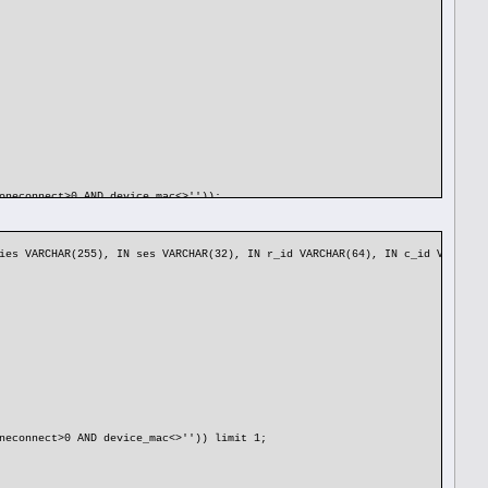
neconnect>0 AND device_mac<>''));
ies VARCHAR(255), IN ses VARCHAR(32), IN r_id VARCHAR(64), IN c_id VARCHAR
 device_port=c_ID_m AND (mac=usr_mac OR (oneconnect>0 AND device_mac<>'
(oneconnect>0 AND device_mac<>'')) limit 1;