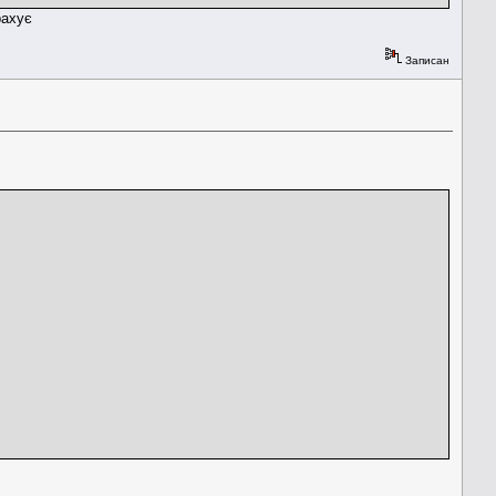
рахує
Записан
ID_m;