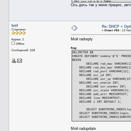
UPDATE mac_uid SET ip=0 WHERE
IF( usr_id > 0 ) THEN
Ось десь так у мене працює, авто
START TRANSACTION;
SELECT INET_NTOA(ip) INTO usr
CALL set_auth(ipa, CONCAT('mod=i
AND type='dynamic'
INSERT INTO ses_traf SET ses_id=
AND NOT EXISTS (SELECT ip FRO
ORDER BY RAND() LIMIT 1 
END IF;
INSERT INTO mac_uid VALUE
END$$
fet4
Re: DHCP + Opt
NULL, usr_mac, INET_ATON(usr
DELIMITER ;
Старожил
«
Ответ #93 :
13 Ноя
ON DUPLICATE KEY
UPDATE ip=IF(ip>0,ip,INET_ATO
Мой radreply
Карма: 2
COMMIT;
SELECT INET_NTOA(ip) INTO usr
Offline
SELECT NULL, login, 'Framed-IP-Ad
Код:
Сообщений: 328
END IF;
DELIMITER $$
END$$
CREATE DEFINER=`nodeny`@`%` PROCE
DELIMITER ;
BEGIN
DECLARE rad_mac VARCHAR(1
DECLARE rad_dev_mac VARCHAR(1
DECLARE rad_port VARCHAR(12);
DECLARE usr_id INT;
DECLARE usr_ip VARCHAR(15
DECLARE usr_onecon INT;
DECLARE usr_onedev INT;
DECLARE usr_state VARCHAR(3);
DECLARE add_attr MEDIUMTEXT;
DECLARE line MEDIUMTEXT;
DECLARE i INT DEFAULT 1;
SELECT SUBSTRING_INDEX(lo
SELECT SUBSTRING_INDEX(login, '
SELECT SUBSTRING_INDEX(SUBSTRIN
SELECT uid, oneconnect, onedevi
Мой radupdate
WHERE (device_mac