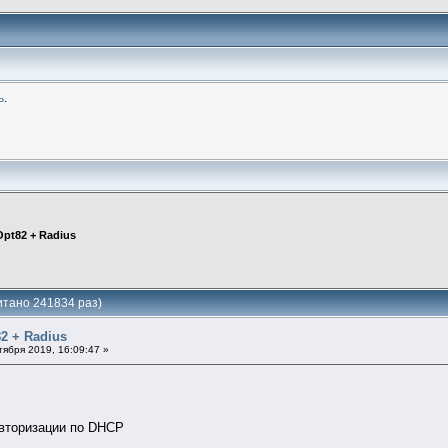
ь
.
pt82 + Radius
итано 241834 раз)
2 + Radius
ября 2019, 16:09:47 »
авторизации по DHCP