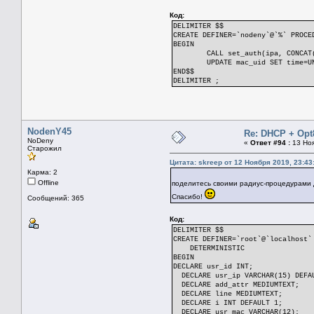
OR (device_mac=ra
AND devic
Код:
OR (mac=rad_mac A
DELIMITER $$
CREATE DEFINER=`nodeny`@`%` PROCE
IF usr_id IS NOT NULL AND
BEGIN
SELECT get_ip_by_
CALL set_auth(ipa, CONCAT
SELECT state INTO
UPDATE mac_uid SET time=U
SELECT radius_att
END$$
WHERE uid
DELIMITER ;
UPDATE mac_uid SE
UPDATE mac_uid SE
IF usr_onecon > 0
NodenY45
UPDATE mac_uid SET mac=NULL W
Re: DHCP + Opt
IF usr_on
NoDeny
«
Ответ #94 :
13 Ноя
Старожил
UPDATE ma
Цитата: skreep от 12 Ноября 2019, 23:43
END IF;
Карма: 2
IF usr_on
Offline
поделитесь своими радиус-процедурами дл
UPDATE ma
Спасибо!
Сообщений: 365
END IF;
END IF;
Код:
DELIMITER $$
IF usr_onecon = 0
CREATE DEFINER=`root`@`localhost`
UPDATE ma
DETERMINISTIC
W
BEGIN
END IF;
DECLARE usr_id INT;
DECLARE usr_ip VARCHAR(15) DEFA
ELSE
DECLARE add_attr MEDIUMTEXT;
DECLARE line MEDIUMTEXT;
UPDATE mac_uid SET ip=0 
DECLARE i INT DEFAULT 1;
UPDATE mac_uid SET mac=NULL WH
DECLARE usr_mac VARCHAR(12);