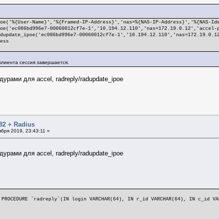
poe('%{User-Name}','%{Framed-IP-Address}','nas=%{NAS-IP-Address}','%{NAS-Id
('ec086bd996e7-00060012cf7e-1','10.194.12.110','nas=172.19.0.12','accel-p
adupdate_ipoe('ec086bd996e7-00060012cf7e-1','10.194.12.110','nas=172.19.0.1
cess
 клиента сессия завершается.
урами для accel, radreply/radupdate_ipoe
82 + Radius
бря 2019, 23:43:11 »
урами для accel, radreply/radupdate_ipoe
 PROCEDURE `radreply`(IN login VARCHAR(64), IN r_id VARCHAR(64), IN c_id VA