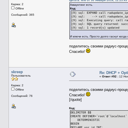
Цитата: fet4 от 30 Января 2018, 12:23:43
Карма: 2
Аккаунтинг есть.
Offline
Код:
(9) sql: EXPAND call radupdate_i
Сообщений: 365
(9) sql: --> call radupdate_ipoe
(9) sql: Executing query: call r
(9) sql: SQL query returned: suc
(9) sql: 1 record(s) updated
И ключи есть. Просто долго гаснут когда
поделитесь своими радиус-процед
Спасибо!
skreep
Re: DHCP + Opt
Пользователь
«
Ответ #92 :
12 Ноя
Карма: 2
поделитесь своими радиус-процед
Offline
Спасибо!
Сообщений: 76
[/quote]
Код:
DELIMITER $$
CREATE DEFINER=`root`@`localhost`
DETERMINISTIC
BEGIN
DECLARE usr_id INT;