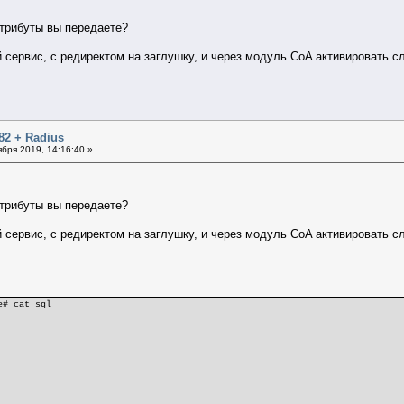
FOR UPDATE;
;
S(
атрибуты вы передаете?
_ip), 0, UNIX_TIMESTAMP(), r_ID_m,c_ID_m , 0, '')
LL, login, 'L4-Redirect', '0', '=';
N(usr_ip)), time=UNIX_TIMESTAMP(),device_mac=r_ID_m, device_port=c_
n, 'Filter-Id', '1024', '=';
й сервис, с редиректом на заглушку, и через модуль CoA активировать 
_ip FROM mac_uid WHERE mac=usr_mac;
dress', usr_ip, '=';
 usr_id > 0 THEN
n, 'User-Id', usr_id, '=';
n, 'User-Id', '0', '=';
82 + Radius
бря 2019, 14:16:40 »
атрибуты вы передаете?
й сервис, с редиректом на заглушку, и через модуль CoA активировать 
e# cat sql