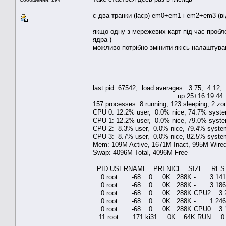
є два транки (lacp) em0+em1 i em2+em3 (від
якщо одну з мережевих карт під час пробл
ядра )
можливо потрібно змінити якісь налаштува
last pid: 67542;
up 25+16:19:44 15:2
157 processes: 8 running, 123 sleeping, 2 zo
CPU 0: 12.2% user, 0.0% nice, 74.7% system
CPU 1: 12.2% user, 0.0% nice, 79.0% system
CPU 2: 8.3% user, 0.0% nice, 79.4% system,
CPU 3: 8.7% user, 0.0% nice, 82.5% system
Mem: 109M Active, 1671M Inact, 995M Wire
Swap: 4096M Total, 4096M Free
PID USERNAME PRI NICE SIZE RE
0 root -68 0 0K 288K - 3 141.1H 8
0 root -68 0 0K 288K - 3 186.5H 7
0 root -68 0 0K 288K CPU2 3 246.2H
0 root -68 0 0K 288K - 1 246.8H 5
0 root -68 0 0K 288K CPU0 3 139.5H
11 root 171 ki31 0K 64K RUN 0 317.7H