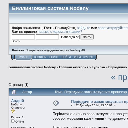
Биллинговая система Nodeny
Добро пожаловать,
Гость
. Пожалуйста,
войдите
или
зарегистрируйтес
Вам не пришло
письмо с кодом активации?
Войти
Новости
: Прекращена поддержка версии Nodeny 49
НАЧАЛО
ПОМОЩЬ
ПОИСК
ВОЙТИ
РЕГИСТРАЦИЯ
Биллинговая система Nodeny
>
Главная категория
>
Курилка
>
Періодично 
« п
Страниц: [
1
]
Автор
Тема: Періодично завантажується процесор
Андрій
Періодично завантажується п
NoDeny
«
:
22 Декабря 2014, 15:56:01 »
Старожил
Періодично сильно завантажується процесо
Карма: 3
сервер, мережеві карти міняв - не допомогл
Offline
Таке стається десь раз в місяць
Сообщений: 294