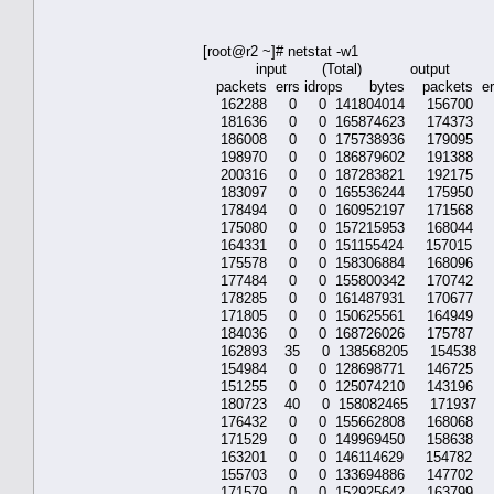
[root@r2 ~]# netstat -w1
input (Total) output
packets errs idrops bytes packets er
162288 0 0 141804014 156700 0
181636 0 0 165874623 174373 0
186008 0 0 175738936 179095 0
198970 0 0 186879602 191388 0
200316 0 0 187283821 192175 0
183097 0 0 165536244 175950 0
178494 0 0 160952197 171568 0
175080 0 0 157215953 168044 0
164331 0 0 151155424 157015 0
175578 0 0 158306884 168096 0
177484 0 0 155800342 170742 0
178285 0 0 161487931 170677 0
171805 0 0 150625561 164949 0
184036 0 0 168726026 175787 0
162893 35 0 138568205 154538 
154984 0 0 128698771 146725 0
151255 0 0 125074210 143196 0
180723 40 0 158082465 171937 
176432 0 0 155662808 168068 0
171529 0 0 149969450 158638 0
163201 0 0 146114629 154782 0
155703 0 0 133694886 147702 0
171579 0 0 152925642 163799 0