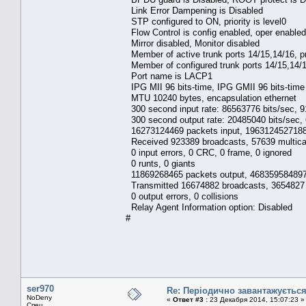
Link Error Dampening is Disabled
STP configured to ON, priority is level0
Flow Control is config enabled, oper enabled,
Mirror disabled, Monitor disabled
Member of active trunk ports 14/15,14/16, pr
Member of configured trunk ports 14/15,14/1
Port name is LACP1
IPG MII 96 bits-time, IPG GMII 96 bits-time
MTU 10240 bytes, encapsulation ethernet
300 second input rate: 86563776 bits/sec, 91
300 second output rate: 20485040 bits/sec, 
16273124469 packets input, 19631245271884
Received 923389 broadcasts, 57639 multica
0 input errors, 0 CRC, 0 frame, 0 ignored
0 runts, 0 giants
11869268465 packets output, 4683595848973
Transmitted 16674882 broadcasts, 3654827 
0 output errors, 0 collisions
Relay Agent Information option: Disabled
#
ser970
Re: Періодично завантажуєтьс
NoDeny
«
Ответ #3 :
23 Декабря 2014, 15:07:23 »
Спец