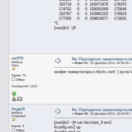
182719 0 0 163471878 178375 0
174762 0 0 158591009 170648 0
182767 0 0 163992102 178924 0
177355 0 0 159819077 172825 0
^C
[root@r2 ~]#
ser970
Re: Періодично завантажуєтьс
NoDeny
«
Ответ #1 :
22 Декабря 2014, 20:30:45 »
Спец
конфиг коммутатора и /etc/rc.conf ( кусок l
Карма: 70
Offline
Сообщений: 1323
Андрій
Re: Періодично завантажуєтьс
NoDeny
«
Ответ #2 :
23 Декабря 2014, 13:40:39 »
Старожил
[root@r2 ~]# cat /etc/start_if.em2
Карма: 3
ifconfig em2 up
Offline
ifconfig em3 up