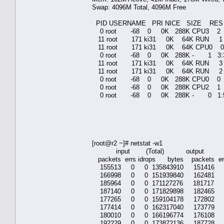
Swap: 4096M Total, 4096M Free
PID USERNAME PRI NICE SIZE RE
0 root -68 0 0K 288K CPU3 2 3:26 
11 root 171 ki31 0K 64K RUN 1 5:27 
11 root 171 ki31 0K 64K CPU0 0 5:40
0 root -68 0 0K 288K - 1 3:30 40
11 root 171 ki31 0K 64K RUN 3 6:05 
11 root 171 ki31 0K 64K RUN 2 5:56 
0 root -68 0 0K 288K CPU0 0 2:21 
0 root -68 0 0K 288K CPU2 1 2:44
0 root -68 0 0K 288K - 0 1:59 28
[root@r2 ~]# netstat -w1
input (Total) output
packets errs idrops bytes packets er
155513 0 0 135843910 151416 0
166998 0 0 151939840 162481 0
185964 0 0 171127276 181717 0
187140 0 0 171829898 182465 0
177265 0 0 159104178 172802 0
177414 0 0 162317040 173779 0
180010 0 0 166196774 176108 0
192229 0 0 173872136 187728 0