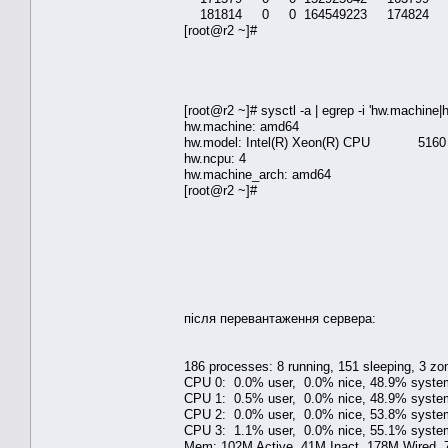
181814 0 0 164549223 174824 0
[root@r2 ~]#
[root@r2 ~]# sysctl -a | egrep -i 'hw.machine
hw.machine: amd64
hw.model: Intel(R) Xeon(R) CPU 5160
hw.ncpu: 4
hw.machine_arch: amd64
[root@r2 ~]#
після перевантаження сервера:
186 processes: 8 running, 151 sleeping, 3 zo
CPU 0: 0.0% user, 0.0% nice, 48.9% system,
CPU 1: 0.5% user, 0.0% nice, 48.9% system,
CPU 2: 0.0% user, 0.0% nice, 53.8% system,
CPU 3: 1.1% user, 0.0% nice, 55.1% system,
Mem: 102M Active, 41M Inact, 178M Wired,