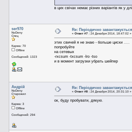
в цих свічах немає різних варіантів як у дл
ser970
Re: Періодично завантажуєтьс
NoDeny
«
Ответ #7 :
24 Декабря 2014, 18:47:02 »
Спец
этих свичей я не знаю - больше циски .....
Карма: 70
попробуйте
Offline
на сетевых
-rxcsum -txcsum -lro -tso
Сообщений: 1323
и в момент загрузки убрать шейпер
Андрій
Re: Періодично завантажуєтьс
NoDeny
«
Ответ #8 :
24 Декабря 2014, 20:31:10 »
Старожил
ок, буду пробувати, дякую.
Карма: 3
Offline
Сообщений: 294