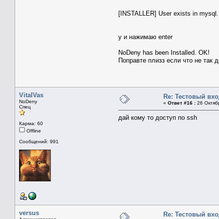
[INSTALLER] User exists in mysql. 
y и нажимаю enter
NoDeny has been Installed. OK!
Поправте плизз если что не так 
VitalVas
Re: Тестовый вх
NoDeny
«
Ответ #16 :
26 Октябр
Спец
дай кому то доступ по ssh
Карма: 60
Offline
Сообщений: 991
versus
Re: Тестовый вх