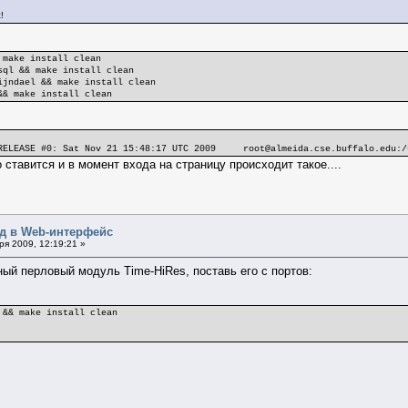
!
 make install clean
sql && make install clean
ijndael && make install clean
&& make install clean
RELEASE #0: Sat Nov 21 15:48:17 UTC 2009 root@almeida.cse.buffalo.edu:/
 ставится и в момент входа на страницу происходит такое....
од в Web-интерфейс
я 2009, 12:19:21 »
ный перловый модуль Time-HiRes, поставь его с портов:
 && make install clean