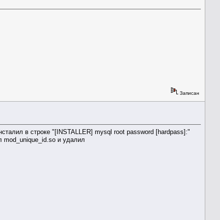
Записан
талил в строке "[INSTALLER] mysql root password [hardpass]:"
л mod_unique_id.so и удалил