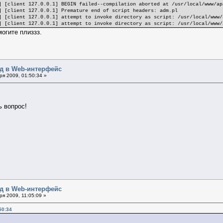
] [client 127.0.0.1] BEGIN failed--compilation aborted at /usr/local/www/ap
] [client 127.0.0.1] Premature end of script headers: adm.pl
] [client 127.0.0.1] attempt to invoke directory as script: /usr/local/www/
] [client 127.0.0.1] attempt to invoke directory as script: /usr/local/www/
могите плиззз.
од в Web-интерфейс
я 2009, 01:50:34 »
ь вопрос!
од в Web-интерфейс
я 2009, 11:05:09 »
50:34