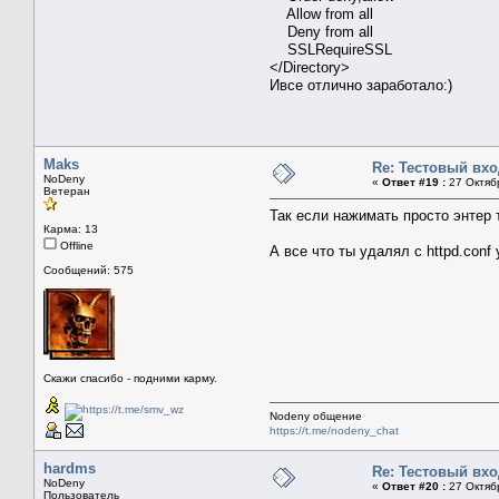
Allow from all
Deny from all
SSLRequireSSL
</Directory>
Ивсе отлично заработало:)
Maks
Re: Тестовый вх
NoDeny
«
Ответ #19 :
27 Октябр
Ветеран
Так если нажимать просто энтер
Карма: 13
Offline
А все что ты удалял с httpd.conf 
Сообщений: 575
Скажи спасибо - подними карму.
Nodeny общение
https://t.me/nodeny_chat
hardms
Re: Тестовый вх
NoDeny
«
Ответ #20 :
27 Октябр
Пользователь