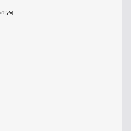
d? [y/n]: