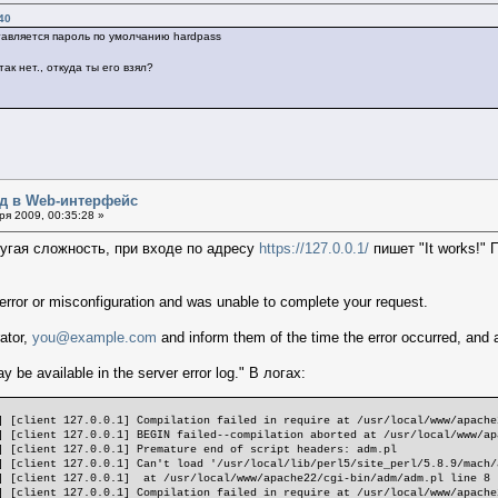
40
тавляется пароль по умолчанию hardpass
так нет., откуда ты его взял?
од в Web-интерфейс
я 2009, 00:35:28 »
ругая сложность, при входе по адресу
https://127.0.0.1/
пишет "It works!"
error or misconfiguration and was unable to complete your request.
ator,
you@example.com
and inform them of the time the error occurred, and
y be available in the server error log." В логах:
] [client 127.0.0.1] Compilation failed in require at /usr/local/www/apache
] [client 127.0.0.1] BEGIN failed--compilation aborted at /usr/local/www/ap
] [client 127.0.0.1] Premature end of script headers: adm.pl
] [client 127.0.0.1] Can't load '/usr/local/lib/perl5/site_perl/5.8.9/mach/
] [client 127.0.0.1] at /usr/local/www/apache22/cgi-bin/adm/adm.pl line 8
] [client 127.0.0.1] Compilation failed in require at /usr/local/www/apache