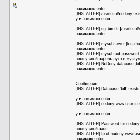
нажимаею enter
[INSTALLER] /usr/local/nodeny exis
y и нажимаю enter
[INSTALLER] cgi-bin dir [/usr/local
нажимаею enter
[INSTALLER] mysql server [localho
нажимаею enter
[INSTALLER] mysql root password 
вношу свой пароль рута в муску
[INSTALLER] NoDeny database [bill
нажимаею enter
Cообщение:
[INSTALLER] Database `bill` exist
y и нажимаю enter
[INSTALLER] nodeny www user in mys
y и нажимаю enter
[INSTALLER] Password for nodeny 
вношу свой пасс
[INSTALLER] Ip of nodeny www user
нажимаю enter