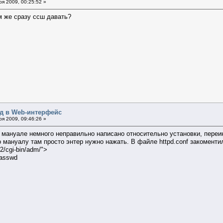
я 2009, 00:25:52 »
м же сразу ссш давать?
од в Web-интерфейс
я 2009, 09:46:26 »
 мануале немного неправильно написано относительно установки, переинс
 мануалу там просто энтер нужно нажать. В файле httpd.conf закоменти
2/cgi-bin/adm/">
passwd