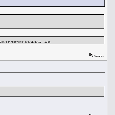
usr/obj/usr/src/sys/GENERIC i386
Записан