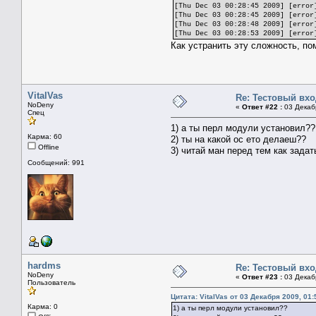
[Thu Dec 03 00:28:45 2009] [error
[Thu Dec 03 00:28:45 2009] [error
[Thu Dec 03 00:28:48 2009] [error
[Thu Dec 03 00:28:53 2009] [error
Как устранить эту сложность, по
VitalVas
Re: Тестовый вх
NoDeny
«
Ответ #22 :
03 Декабр
Спец
1) а ты перл модули установил??
Карма: 60
2) ты на какой ос ето делаеш??
Offline
3) читай ман перед тем как задат
Сообщений: 991
hardms
Re: Тестовый вх
NoDeny
«
Ответ #23 :
03 Декабр
Пользователь
Цитата: VitalVas от 03 Декабря 2009, 01:
Карма: 0
1) а ты перл модули установил??