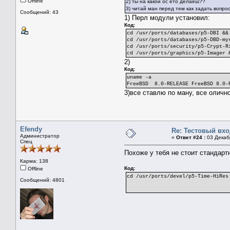
Offline
2) ты на какой ос ето делаеш??
3) читай ман перед тем как задать вопрос
Сообщений: 43
1) Перл модули установил:
Код:
cd /usr/ports/databases/p5-DBI &&
cd /usr/ports/databases/p5-DBD-my
cd /usr/ports/security/p5-Crypt-R
cd /usr/ports/graphics/p5-Imager 
2)
Код:
uname -a
FreeBSD 8.0-RELEASE FreeBSD 8.0-
3)все ставлю по ману, все олично
Efendy
Re: Тестовый вх
Администратор
«
Ответ #24 :
03 Декабр
Спец
Похоже у тебя не стоит стандарт
Карма: 138
Код:
Offline
cd /usr/ports/devel/p5-Time-HiRes
Сообщений: 4801