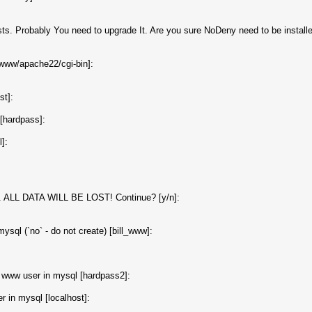
ts. Probably You need to upgrade It. Are you sure NoDeny need to be installe
/www/apache22/cgi-bin]:
st]:
[hardpass]:
л
]:
s. ALL DATA WILL BE LOST! Continue? [y/n]:
ql (`no` - do not create) [bill_www]:
www user in mysql [hardpass2]:
 in mysql [localhost]: