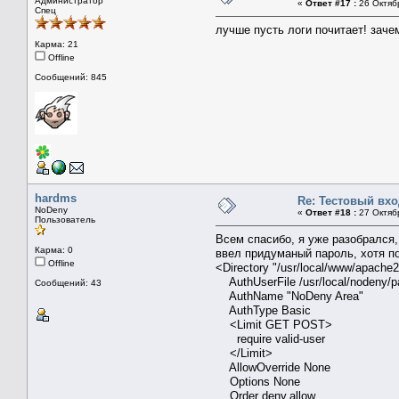
Администратор
«
Ответ #17 :
26 Октябр
Спец
лучше пусть логи почитает! заче
Карма: 21
Offline
Сообщений: 845
hardms
Re: Тестовый вх
NoDeny
«
Ответ #18 :
27 Октябр
Пользователь
Всем спасибо, я уже разобрался,
Карма: 0
ввел придуманый пароль, хотя по
Offline
<Directory "/usr/local/www/apache2
AuthUserFile /usr/local/nodeny/
Сообщений: 43
AuthName "NoDeny Area"
AuthType Basic
<Limit GET POST>
require valid-user
</Limit>
AllowOverride None
Options None
Order deny,allow