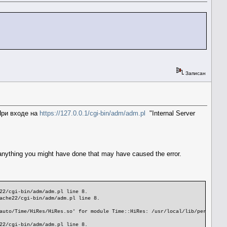
Записан
 При входе на
https://127.0.0.1/cgi-bin/adm/adm.pl
"Internal Server
 anything you might have done that may have caused the error.
22/cgi-bin/adm/adm.pl line 8.
ache22/cgi-bin/adm/adm.pl line 8.
auto/Time/HiRes/HiRes.so' for module Time::HiRes: /usr/local/lib/perl5/sit
22/cgi-bin/adm/adm.pl line 8.