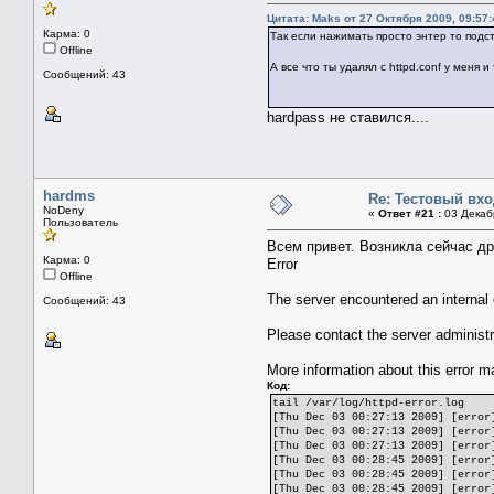
Цитата: Maks от 27 Октября 2009, 09:57:
Карма: 0
Так если нажимать просто энтер то подс
Offline
А все что ты удалял с httpd.conf у меня и 
Сообщений: 43
hardpass не ставился....
hardms
Re: Тестовый вх
NoDeny
«
Ответ #21 :
03 Декабр
Пользователь
Всем привет. Возникла сейчас д
Карма: 0
Error
Offline
The server encountered an internal 
Сообщений: 43
Please contact the server administr
More information about this error ma
Код:
tail /var/log/httpd-error.log
[Thu Dec 03 00:27:13 2009] [error
[Thu Dec 03 00:27:13 2009] [error
[Thu Dec 03 00:27:13 2009] [error
[Thu Dec 03 00:28:45 2009] [error
[Thu Dec 03 00:28:45 2009] [error
[Thu Dec 03 00:28:45 2009] [error