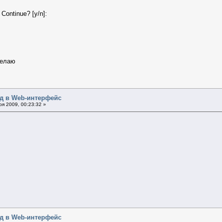
Continue? [y/n]:
делаю
од в Web-интерфейс
я 2009, 00:23:32 »
од в Web-интерфейс