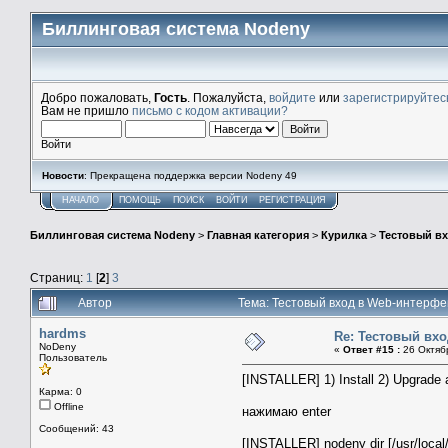
Биллинговая система Nodeny
Добро пожаловать,
Гость
. Пожалуйста,
войдите
или
зарегистрируйтес
Вам не пришло
письмо с кодом активации?
Войти
Новости
: Прекращена поддержка версии Nodeny 49
НАЧАЛО
ПОМОЩЬ
ПОИСК
ВОЙТИ
РЕГИСТРАЦИЯ
Биллинговая система Nodeny
>
Главная категория
>
Курилка
>
Тестовый в
Страниц:
1
[
2
]
3
Автор
Тема: Тестовый вход в Web-интерфе
hardms
Re: Тестовый вх
NoDeny
«
Ответ #15 :
26 Октябр
Пользователь
[INSTALLER] 1) Install 2) Upgrade 
Карма: 0
Offline
нажимаю enter
Сообщений: 43
[INSTALLER] nodeny dir [/usr/local