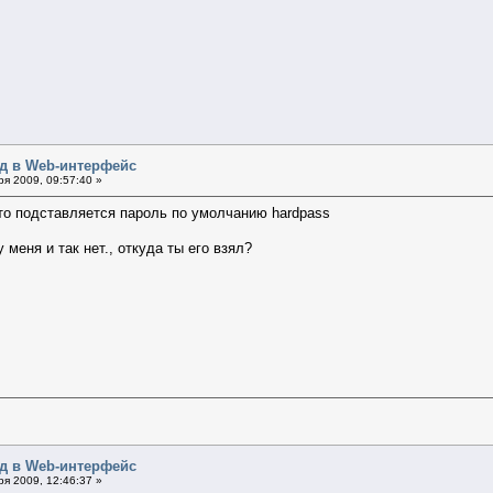
од в Web-интерфейс
я 2009, 09:57:40 »
 то подставляется пароль по умолчанию hardpass
у меня и так нет., откуда ты его взял?
од в Web-интерфейс
я 2009, 12:46:37 »