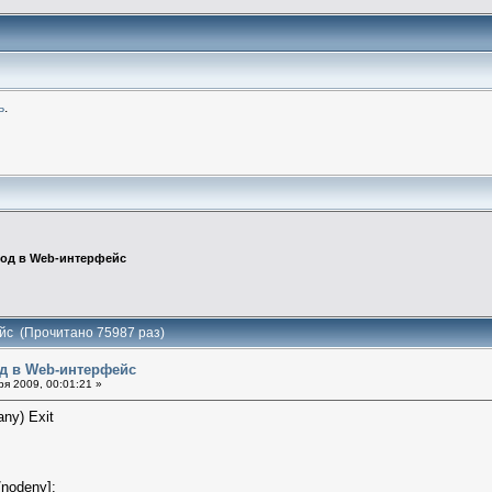
ь
.
ход в Web-интерфейс
йс (Прочитано 75987 раз)
од в Web-интерфейс
я 2009, 00:01:21 »
any) Exit
/nodeny]: