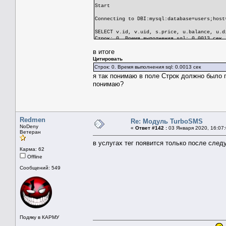
Start
Connecting to DBI:mysql:database=users;host
SELECT v.id, v.uid, s.price, u.balance, u.d
Строк: 0. Время выполнения sql: 0.0013 сек
в итоге
end
Цитировать
Строк: 0. Время выполнения sql: 0.0013 сек
я так понимаю в поле Строк должно было 
понимаю?
Redmen
Re: Модуль TurboSMS
NoDeny
«
Ответ #142 :
03 Января 2020, 16:07:
Ветеран
в услугах тег появится только после сле
Карма: 62
Offline
Сообщений: 549
Подяку в КАРМУ