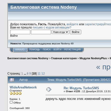
Биллинговая система Nodeny
Добро пожаловать,
Гость
. Пожалуйста,
войдите
или
зарегистрируйтес
Вам не пришло
письмо с кодом активации?
Войти
Новости
: Прекращена поддержка версии Nodeny 49
НАЧАЛО
ПОМОЩЬ
ПОИСК
ВОЙТИ
РЕГИСТРАЦИЯ
Биллинговая система Nodeny
>
Главная категория
>
Модули NodenyPlus
>
« п
Страниц:
1
...
8
9
[
10
]
11
12
Автор
Тема: Модуль TurboSMS (Прочитано 389421
WideAreaNetwork
Re: Модуль TurboSMS
Старожил
«
Ответ #135 :
12 Декабря 2019, 13:31
дернуть ядро после этих изменений нужно
Карма: 1
Offline
Сообщений: 360