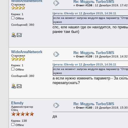
WideAreaNetwork
Re: Модуль TurboSMS
Старожил
«
Ответ #138 :
12 Декабря 2019, 17:42
Цитата: Efendy от 12 Декабря 2019, 14:36:11
Карма: 1
если на момент запуска модуля ядра параметр "Отпра
Offline
нужно
Сообщений: 360
спс, еле нашел где он находится, по привы
ранее там был)
WideAreaNetwork
Re: Модуль TurboSMS
Старожил
«
Ответ #139 :
19 Декабря 2019, 14:32
Цитата: Efendy от 12 Декабря 2019, 14:36:11
Карма: 1
если на момент запуска модуля ядра параметр "Отпра
Offline
нужно
Сообщений: 360
а если нужно изменить параметр - За скіль
перезапускать?
Efendy
Re: Модуль TurboSMS
Администратор
«
Ответ #140 :
19 Декабря 2019, 15:30
Спец
да
Карма: 138
Offline