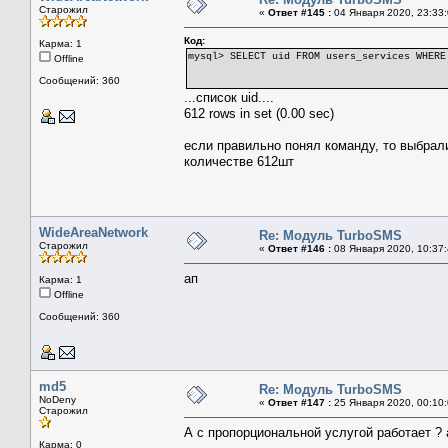
Старожил
«
Ответ #145 :
04 Января 2020, 23:33:
Код:
Карма: 1
mysql> SELECT uid FROM users_services WHERE
Offline
Сообщений: 360
...список uid....
612 rows in set (0.00 sec)
если правильно понял команду, то выбрали
количестве 612шт
WideAreaNetwork
Re: Модуль TurboSMS
Старожил
«
Ответ #146 :
08 Января 2020, 10:37:
ап
Карма: 1
Offline
Сообщений: 360
md5
Re: Модуль TurboSMS
NoDeny
«
Ответ #147 :
25 Января 2020, 00:10:
Старожил
А с пропорциональной услугой работает ?
Карма: 0