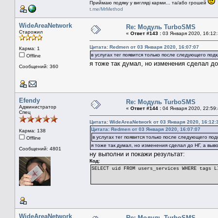
Приймаю подяку у вигляді карми... та/або грошей
t.me/MrMethod
WideAreaNetwork
Re: Модуль TurboSMS
Старожил
«
Ответ #143 :
03 Января 2020, 16:12:
Цитата: Redmen от 03 Января 2020, 16:07:07
Карма: 1
в услугах тег появится только после следующего под
Offline
я тоже так думал, но изменения сделал до
Сообщений: 360
Efendy
Re: Модуль TurboSMS
Администратор
«
Ответ #144 :
04 Января 2020, 22:59:
Спец
Цитата: WideAreaNetwork от 03 Января 2020, 16:12:
Цитата: Redmen от 03 Января 2020, 16:07:07
Карма: 138
в услугах тег появится только после следующего по
Offline
я тоже так думал, но изменения сделал до НГ, а выв
Сообщений: 4801
ну выполни и покажи результат:
Код:
SELECT uid FROM users_services WHERE tags L
WideAreaNetwork
Re: Модуль TurboSMS