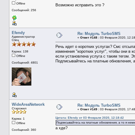
Offline
Возможно исправить это ?
Сообщений: 256
Efendy
Re: Модуль TurboSMS
Администратор
«
Ответ #148 :
03 Февраля 2020, 12:18
Спец
Речь идет о коротких услугах? Смс отсыла
изменения "коротких услуг", чтобы они в к
Карма: 138
если установлена услуга с таким тегом. Э
Offline
Подписывайтесь на платные обновления, а
Сообщений: 4801
WideAreaNetwork
Re: Модуль TurboSMS
Старожил
«
Ответ #149 :
03 Февраля 2020, 17:48
Цитата: Efendy от 03 Февраля 2020, 12:18:42
Карма: 1
Подписывайтесь на платные обновления, а то я нем
Offline
а хде?
Сообщений: 360