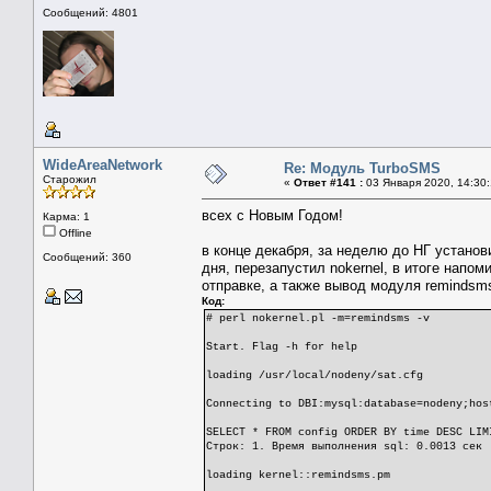
Сообщений: 4801
WideAreaNetwork
Re: Модуль TurboSMS
Старожил
«
Ответ #141 :
03 Января 2020, 14:30:
всех с Новым Годом!
Карма: 1
Offline
в конце декабря, за неделю до НГ установ
Сообщений: 360
дня, перезапустил nokernel, в итоге напом
отправке, а также вывод модуля remindsm
Код:
# perl nokernel.pl -m=remindsms -v
Start. Flag -h for help
loading /usr/local/nodeny/sat.cfg
Connecting to DBI:mysql:database=nodeny;hos
SELECT * FROM config ORDER BY time DESC LIM
Строк: 1. Время выполнения sql: 0.0013 сек
loading kernel::remindsms.pm