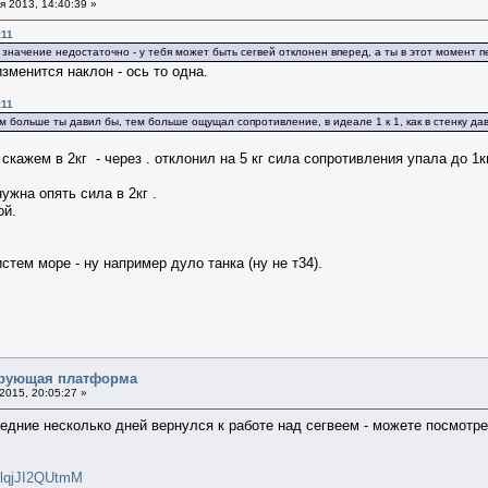
 2013, 14:40:39 »
:11
 значение недостаточно - у тебя может быть сегвей отклонен вперед, а ты в этот момент 
зменится наклон - ось то одна.
:11
ем больше ты давил бы, тем больше ощущал сопротивление, в идеале 1 к 1, как в стенку да
скажем в 2кг - через . отклонил на 5 кг сила сопротивления упала до 1к
ужна опять сила в 2кг .
ой.
ем море - ну например дуло танка (ну не т34).
ирующая платформа
015, 20:05:27 »
ледние несколько дней вернулся к работе над сегвеем - можете посмотре
=lqjJI2QUtmM