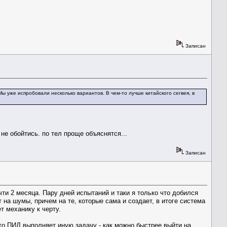
Записан
 уже испробовали несколько вариантов. В чем-то лучше китайского сегвея, в
не обойтись. по тел проще объяснятся...
Записан
ти 2 месяца. Пару дней испытаний и таки я только что добился
на шумы, причем на те, которые сама и создает, в итоге система
т механику к черту.
то ПИД выполняет иную задачу - как можно быстрее выйти на