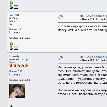
ser970
Re: Самобаланс
NoDeny
«
Ответ #19 :
08 Ноября
Спец
и кстати надо кроме скорости изм
Карма: 70
массу можно вычислять использу
Offline
Сообщений: 1323
Efendy
Re: Самобаланс
Администратор
«
Ответ #20 :
08 Ноября
Спец
На самом деле, у меня очень бо
пути. Все считают, что цель - э
Карма: 138
минимального отклонения. В этом
Offline
цель сегвея - удержать систему в
Сообщений: 4801
есть, но это второстепенная зад
После того как я добавил фильтр
стороны, есть проблемы выхода 