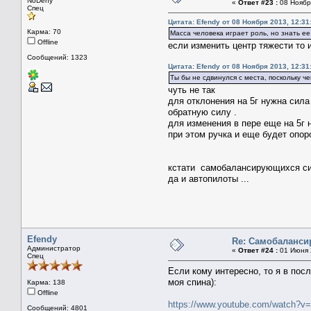
NoDeny
«
Ответ #23 :
08 Ноября
Спец
Цитата: Efendy от 08 Ноября 2013, 12:31
Карма: 70
Масса человека играет роль, но знать ее
Offline
если изменить центр тяжести то и
Сообщений: 1323
Цитата: Efendy от 08 Ноября 2013, 12:31
Ты бы не сдвинулся с места, поскольку ч
чуть не так
для отклонения на 5г нужна сила 
обратную силу .
для изменения в пере еще на 5г н
при этом ручка и еще будет опор
кстати самобалансирующихся сист
да и автопилоты ...
Efendy
Re: Самобаланс
Администратор
«
Ответ #24 :
01 Июня 2
Спец
Если кому интересно, то я в пос
моя спина):
Карма: 138
Offline
https://www.youtube.com/watch?v
Сообщений: 4801