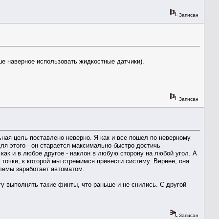
Записан
чше наверное использовать жидкостные датчики).
Записан
ная цель поставлено неверно. Я как и все пошел по неверному
для этого - он старается максимально быстро достичь
как и в любое другое - наклон в любую сторону на любой угол. А
т точки, к которой мы стремимся привести систему. Вернее, она
блемы заработает автоматом.
гу выполнять такие финты, что раньше и не снились. С другой
Записан