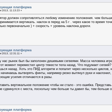
ирующая платформа
 2013, 11:13:23 »
гурятор должен сопротивляться любому изменению положения. чем больше
ринимается вертикаль. наклон в перед на 5 г . через какое то время точка
ько первоначально ) + скорость + уровень наклона дороги.
ирующая платформа
 2013, 12:31:11 »
 у нас рынок был бы заполонен дешевыми сегвеями. Масса человека играе
этот момент переместил центр тяжести тела назад. Что подумает сегвей
ься назад. Хоть это ПИД алгоритм и попалит через несколько циклов, н
ы начинаешь вытворять финты, например резко вытянул руки и наклонил,
ующие усилия отличаются в разы.
тавить вертикальное положение чтобы ни стало - это ошибка. Представ
е сдвинулся с места, поскольку чем больше ты давил бы, тем больше ощ
ирующая платформа