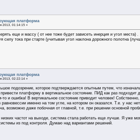
ирующая платформа
 2013, 01:14:15 »
ерять еще и массу ( от нее тоже будет зависеть инерция и угол места) .
я силу тока при старте (учитывая угол наклона дорожного полотна (лу
ирующая платформа
 2013, 02:22:14 »
льшое подозрение, которое подтверждается опытным путем, что изначаль
то привести платформу в вертикальное состояние. ПИД как раз подходит 
-то и ошибка! В вертикальное состояние приводит человек! Собственно, 
 равновессии именно на том угле, на котором он оказался. Т.е. у нас не
ача, возможно даже побочная от главной, т.е. при решении основной про
 низких частот на выходе, система стала работать еще лучше. Я уже мо
системы из под контроля. Думаю над вариантами решений.