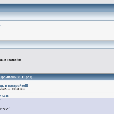
ь
.
ь в настройке!!!
(Прочитано 68115 раз)
ь в настройке!!!
ря 2013, 10:33:33 »
2:34:48
7
-quagga/