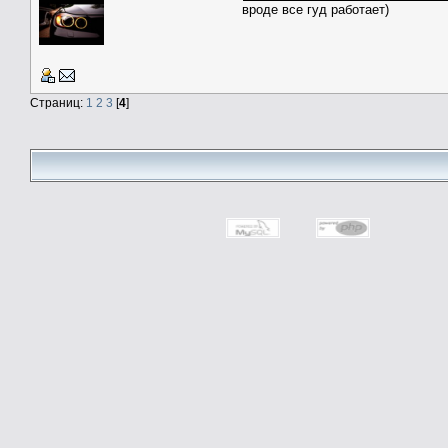
вроде все гуд работает)
Страниц:
1
2
3
[
4
]