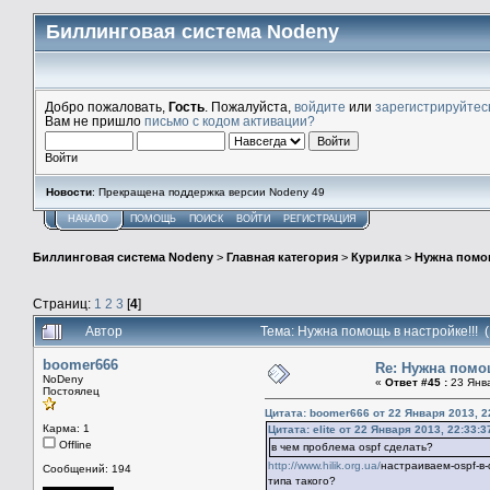
Биллинговая система Nodeny
Добро пожаловать,
Гость
. Пожалуйста,
войдите
или
зарегистрируйтес
Вам не пришло
письмо с кодом активации?
Войти
Новости
: Прекращена поддержка версии Nodeny 49
НАЧАЛО
ПОМОЩЬ
ПОИСК
ВОЙТИ
РЕГИСТРАЦИЯ
Биллинговая система Nodeny
>
Главная категория
>
Курилка
>
Нужна помощ
Страниц:
1
2
3
[
4
]
Автор
Тема: Нужна помощь в настройке!!! 
boomer666
Re: Нужна помощ
NoDeny
«
Ответ #45 :
23 Янва
Постоялец
Цитата: boomer666 от 22 Января 2013, 2
Карма: 1
Цитата: elite от 22 Января 2013, 22:33:3
Offline
в чем проблема ospf сделать?
http://www.hilik.org.ua/
настраиваем-ospf-в
Сообщений: 194
типа такого?