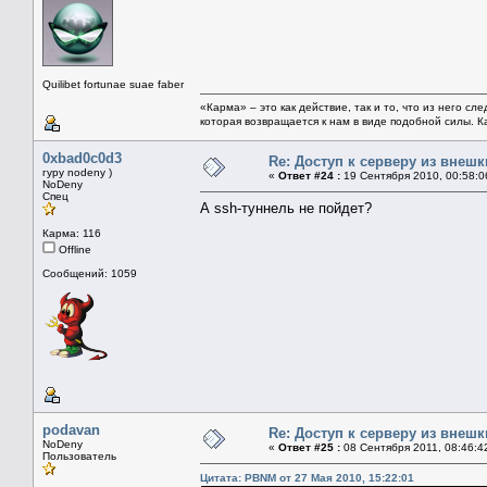
Quilibet fortunae suae faber
«Карма» – это как действие, так и то, что из него с
которая возвращается к нам в виде подобной силы. 
0xbad0c0d3
Re: Доступ к серверу из внеш
гуру nodeny )
«
Ответ #24 :
19 Сентября 2010, 00:58:0
NoDeny
Спец
А ssh-туннель не пойдет?
Карма: 116
Offline
Сообщений: 1059
podavan
Re: Доступ к серверу из внеш
NoDeny
«
Ответ #25 :
08 Сентября 2011, 08:46:4
Пользователь
Цитата: PBNM от 27 Мая 2010, 15:22:01