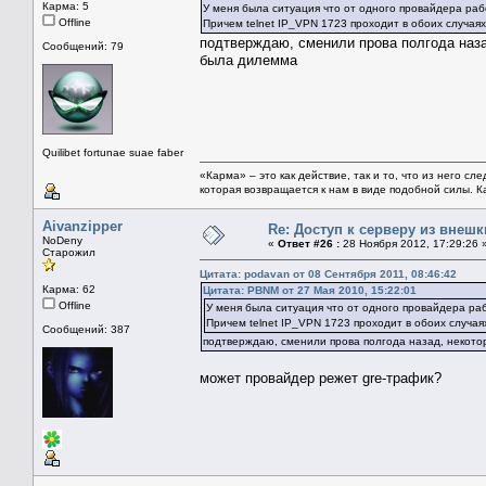
Карма: 5
У меня была ситуация что от одного провайдера рабо
Offline
Причем telnet IP_VPN 1723 проходит в обоих случаях
подтверждаю, сменили прова полгода наза
Сообщений: 79
была дилемма
Quilibet fortunae suae faber
«Карма» – это как действие, так и то, что из него с
которая возвращается к нам в виде подобной силы. 
Aivanzipper
Re: Доступ к серверу из внеш
NoDeny
«
Ответ #26 :
28 Ноября 2012, 17:29:26 
Старожил
Цитата: podavan от 08 Сентября 2011, 08:46:42
Карма: 62
Цитата: PBNM от 27 Мая 2010, 15:22:01
Offline
У меня была ситуация что от одного провайдера рабо
Причем telnet IP_VPN 1723 проходит в обоих случаях
Сообщений: 387
подтверждаю, сменили прова полгода назад, некото
может провайдер режет gre-трафик?