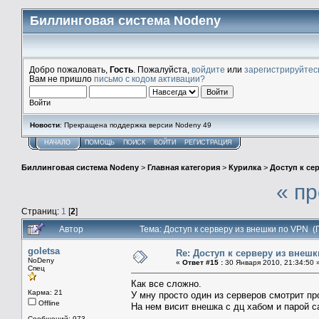
Биллинговая система Nodeny
Добро пожаловать,
Гость
. Пожалуйста,
войдите
или
зарегистрируйтес
Вам не пришло
письмо с кодом активации?
Войти
Новости
: Прекращена поддержка версии Nodeny 49
НАЧАЛО
ПОМОЩЬ
ПОИСК
ВОЙТИ
РЕГИСТРАЦИЯ
Биллинговая система Nodeny
>
Главная категория
>
Курилка
>
Доступ к се
« п
Страниц:
1
[
2
]
Автор
Тема: Доступ к серверу из внешки по VPN (
goletsa
Re: Доступ к серверу из внеш
NoDeny
«
Ответ #15 :
30 Января 2010, 21:34:50 
Спец
Как все сложно.
Карма: 21
У мну просто один из серверов смотрит про
Offline
На нем висит внешка с дц хабом и парой са
Сообщений: 973