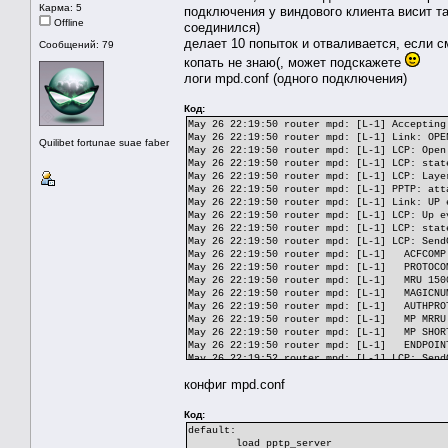
Карма: 5
подключения у виндового клиента висит та
Offline
соединился)
делает 10 попыток и отваливается, если с
Сообщений: 79
копать не знаю(, может подскажете
логи mpd.conf (одного подключения)
Код:
May 26 22:19:50 router mpd: [L-1] Accepting
May 26 22:19:50 router mpd: [L-1] Link: OPE
Quilibet fortunae suae faber
May 26 22:19:50 router mpd: [L-1] LCP: Open
May 26 22:19:50 router mpd: [L-1] LCP: stat
May 26 22:19:50 router mpd: [L-1] LCP: Laye
May 26 22:19:50 router mpd: [L-1] PPTP: att
May 26 22:19:50 router mpd: [L-1] Link: UP 
May 26 22:19:50 router mpd: [L-1] LCP: Up e
May 26 22:19:50 router mpd: [L-1] LCP: stat
May 26 22:19:50 router mpd: [L-1] LCP: Send
May 26 22:19:50 router mpd: [L-1] ACFCOMP
May 26 22:19:50 router mpd: [L-1] PROTOCO
May 26 22:19:50 router mpd: [L-1] MRU 150
May 26 22:19:50 router mpd: [L-1] MAGICNU
May 26 22:19:50 router mpd: [L-1] AUTHPRO
May 26 22:19:50 router mpd: [L-1] MP MRRU
May 26 22:19:50 router mpd: [L-1] MP SHOR
May 26 22:19:50 router mpd: [L-1] ENDPOINT
May 26 22:19:52 router mpd: [L-1] LCP: Send
May 26 22:19:52 router mpd: [L-1] ACFCOMP
конфиг mpd.conf
May 26 22:19:52 router mpd: [L-1] PROTOCO
May 26 22:19:52 router mpd: [L-1] MRU 150
May 26 22:19:52 router mpd: [L-1] MAGICNU
Код:
May 26 22:19:52 router mpd: [L-1] AUTHPRO
default:
May 26 22:19:52 router mpd: [L-1] MP MRRU
load pptp_server