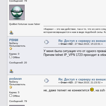
Сообщений: 79
Quilibet fortunae suae faber
«Карма» – это как действие, так и то, что из него с
которая возвращается к нам в виде подобной силы. 
PBNM
Re: Доступ к серверу из внеш
NoDeny
«
Ответ #22 :
27 Мая 2010, 15:22:01 »
Пользователь
У меня была ситуация что от одного провай
Карма: 0
Причем telnet IP_VPN 1723 проходит в обо
Offline
Сообщений: 20
podavan
Re: Доступ к серверу из внеш
NoDeny
«
Ответ #23 :
27 Мая 2010, 21:23:52 »
Пользователь
не, даже телнет не коннектится
, на ssh
Карма: 5
Offline
Сообщений: 79