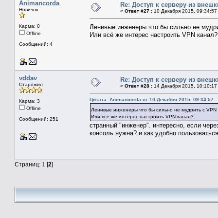
Animancorda
Re: Доступ к серверу из внеш
Новичок
«
Ответ #27 :
10 Декабря 2015, 09:34:57
Карма: 0
Ленивые инженеры что бы сильно не муд
Offline
Или всё же интерес настроить VPN канал?
Сообщений: 4
vddav
Re: Доступ к серверу из внеш
Старожил
«
Ответ #28 :
14 Декабря 2015, 10:10:17
Цитата: Animancorda от 10 Декабря 2015, 09:34:57
Карма: 3
Offline
Ленивые инженеры что бы сильно не мудрить с VPN
Или всё же интерес настроить VPN канал?
Сообщений: 251
странный "инженер". интересно, если чере
консоль нужна? и как удобно пользоватьс
Страниц:
1
[
2
]