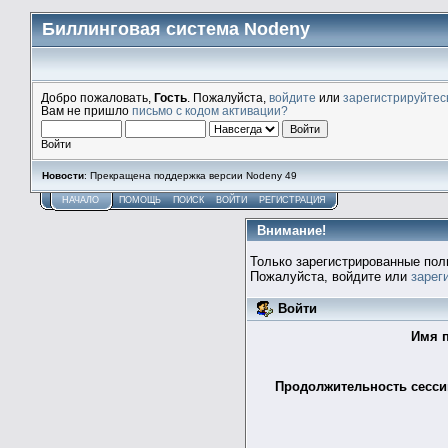
Биллинговая система Nodeny
Добро пожаловать,
Гость
. Пожалуйста,
войдите
или
зарегистрируйтес
Вам не пришло
письмо с кодом активации?
Войти
Новости
: Прекращена поддержка версии Nodeny 49
НАЧАЛО
ПОМОЩЬ
ПОИСК
ВОЙТИ
РЕГИСТРАЦИЯ
Внимание!
Только зарегистрированные пол
Пожалуйста, войдите или
зарег
Войти
Имя п
Продолжительность сессии