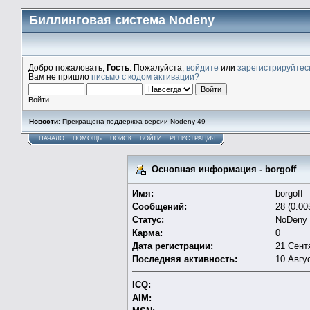
Биллинговая система Nodeny
Добро пожаловать,
Гость
. Пожалуйста,
войдите
или
зарегистрируйтес
Вам не пришло
письмо с кодом активации?
Войти
Новости
: Прекращена поддержка версии Nodeny 49
НАЧАЛО
ПОМОЩЬ
ПОИСК
ВОЙТИ
РЕГИСТРАЦИЯ
Основная информация - borgoff
Имя:
borgoff
Сообщений:
28 (0.00
Статус:
NoDeny
Карма:
0
Дата регистрации:
21 Сент
Последняя активность:
10 Авгус
ICQ:
AIM: