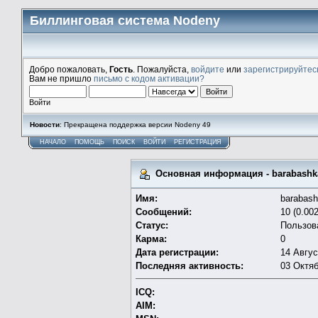
Биллинговая система Nodeny
Добро пожаловать,
Гость
. Пожалуйста,
войдите
или
зарегистрируйтес
Вам не пришло
письмо с кодом активации?
Войти
Новости
: Прекращена поддержка версии Nodeny 49
НАЧАЛО
ПОМОЩЬ
ПОИСК
ВОЙТИ
РЕГИСТРАЦИЯ
Основная информация - barabashk
Имя:
barabas
Сообщений:
10 (0.00
Статус:
Пользов
Карма:
0
Дата регистрации:
14 Авгус
Последняя активность:
03 Октяб
ICQ:
AIM: