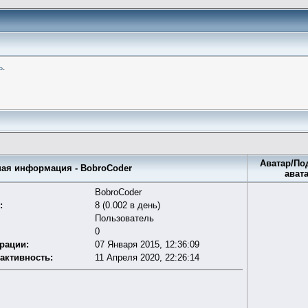
ь
.
Аватар/По
я информация - BobroCoder
ават
BobroCoder
:
8 (0.002 в день)
Пользователь
0
трации:
07 Января 2015, 12:36:09
активность:
11 Апреля 2020, 22:26:14