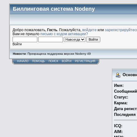
Биллинговая система Nodeny
Добро пожаловать,
Гость
. Пожалуйста,
войдите
или
зарегистрируйтес
Вам не пришло
письмо с кодом активации?
Войти
Новости
: Прекращена поддержка версии Nodeny 49
НАЧАЛО
ПОМОЩЬ
ПОИСК
ВОЙТИ
РЕГИСТРАЦИЯ
Основна
Имя:
Сообщений
Статус:
Карма:
Дата регис
Последняя 
ICQ:
AIM: