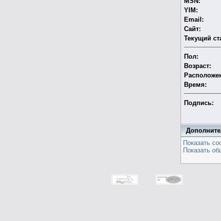
MSN:
YIM:
Email:
Сайт:
Текущий ст
Пол:
Возраст:
Расположен
Время:
Подпись:
Дополните
Показать со
Показать об