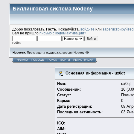
Биллинговая система Nodeny
Добро пожаловать,
Гость
. Пожалуйста,
войдите
или
зарегистрируйтес
Вам не пришло
письмо с кодом активации?
Войти
Новости
: Прекращена поддержка версии Nodeny 49
НАЧАЛО
ПОМОЩЬ
ПОИСК
ВОЙТИ
РЕГИСТРАЦИЯ
Основная информация - ux0qt
Имя:
ux0qt
Сообщений:
16 (0.0
Статус:
Пользо
Карма:
0
Дата регистрации:
09 Апр
Последняя активность:
03 Янв
ICQ:
AIM: