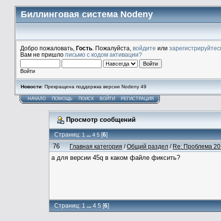
Биллинговая система Nodeny
Добро пожаловать,
Гость
. Пожалуйста,
войдите
или
зарегистрируйтес
Вам не пришло
письмо с кодом активации?
Войти
Новости
: Прекращена поддержка версии Nodeny 49
НАЧАЛО
ПОМОЩЬ
ПОИСК
ВОЙТИ
РЕГИСТРАЦИЯ
Просмотр сообщений
Страниц:
...
[
6
]
1
4
5
76
Главная категория
/
Общий раздел
/
Re: Проблема 20
а для версии 45q в каком файле фиксить?
Страниц:
1
...
4
5
[
6
]